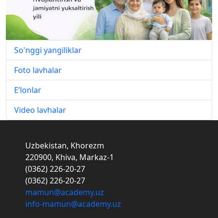
So'nggi yangiliklar
Foto lavhalar
E’lonlar
Video lavhalar
Uzbekistan, Khorezm
220900, Khiva, Markaz-1
(0362) 226-20-27
(0362) 226-20-27
mamun@academy.uz
info-mamun@academy.uz