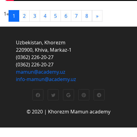
1
«
1
2
3
4
5
6
7
8
»
Uzbekistan, Khorezm
220900, Khiva, Markaz-1
(0362) 226-20-27
(0362) 226-20-27
mamun@academy.uz
info-mamun@academy.uz
© 2020 | Khorezm Mamun academy