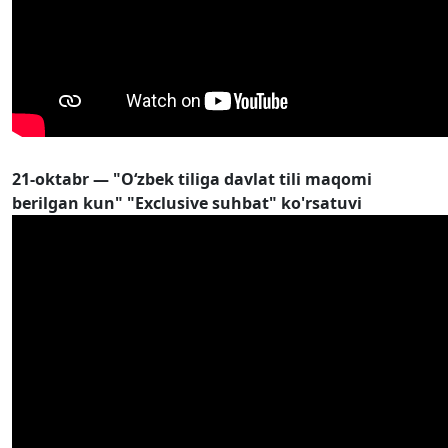
21-oktabr — "O‘zbek tiliga davlat tili maqomi
berilgan kun" "Exclusive suhbat" ko'rsatuvi