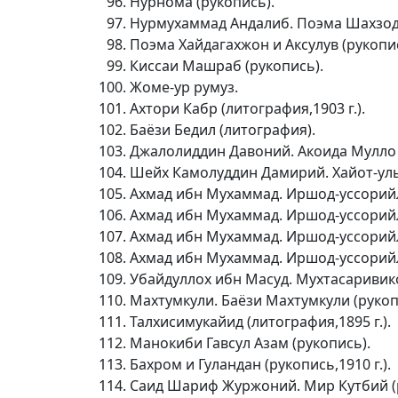
Нурнома (рукопись).
Нурмухаммад Андалиб. Поэма Шахзод-
Поэма Хайдагахжон и Аксулув (рукопис
Киссаи Машраб (рукопись).
Жоме-ур румуз.
Ахтори Кабр (литография,1903 г.).
Баёзи Бедил (литография).
Джалолиддин Давоний. Акоида Мулло Д
Шейх Камолуддин Дамирий. Хайот-уль 
Ахмад ибн Мухаммад. Иршод-уссорийли
Ахмад ибн Мухаммад. Иршод-уссорийли
Ахмад ибн Мухаммад. Иршод-уссорийли
Ахмад ибн Мухаммад. Иршод-уссорийли
Убайдуллох ибн Масуд. Мухтасаривик
Махтумкули. Баёзи Махтумкули (рукоп
Талхисимукайид (литография,1895 г.).
Манокиби Гавсул Азам (рукопись).
Бахром и Гуландан (рукопись,1910 г.).
Саид Шариф Журжоний. Мир Кутбий (