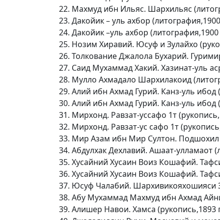
Махмуд ибн Ильяс. Шархильяс (литогра
Дакойик – уль ахбор (литография,1900 
Дакойик –уль ахбор (литография,1900 г
Нозим Хиравий. Юсуф и Зулайхо (рукоп
Толкование Джалола Бухарий. Гуримир
Саид Мухаммад Хакий. Хазинат-уль ас
Мулло Ахмадало Шархилакоид (литогра
Алий ибн Ахмад Гурий. Канз-уль ибод (
Алий ибн Ахмад Гурий. Канз-уль ибод (
Мирхонд. Равзат-уссафо 1т (рукопись,1
Мирхонд. Равзат-ус сафо 1т (рукопись,1
Мир Азам ибн Мир Султон. Подшохил И
Абдулхак Дехлавий. Ашаат-улламаот (
Хусайний Хусаин Воиз Кошафий. Тафсир
Хусайний Хусаин Воиз Кошафий. Тафсир
Юсуф Чалабий. Шархивикояхошияси Зах
Абу Мухаммад Махмуд ибн Ахмад Айни
Алишер Навои. Хамса (рукопись,1893 г.