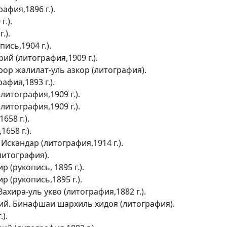
фия,1896 г.).
г.).
.).
ись,1904 г.).
ий (литография,1909 г.).
рор жалилат-уль азкор (литография).
фия,1893 г.).
литография,1909 г.).
литография,1909 г.).
658 г.).
658 г.).
скандар (литография,1914 г.).
литография).
 (рукопись, 1895 г.).
 (рукопись,1895 г.).
ира-уль укво (литография,1882 г.).
й. Бинафшаи шархиль хидоя (литография).
).