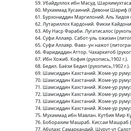
Убайдуллох ибн Масуд. Шархимухтасар
Мухаммад Хусаиний. Девони Шариф (Но
Бурхониддин Маргилоний. Аль Хидоя (р
Лутариллох Кардоний. Фикхи Кайдони
Абу Наср Фараби. Лугатисалос (рукопи
Суфи Аллаяр. Сабот-уль ожизин (литог
Суфи Аллаяр. Фавз- ун нажот (литограф
Фаридиддин Аттор. Чахаркитоб (рукоп
Ибн Хожиб. Кофия (рукопись,1902 г.).
Бедил. Баёзи Бедил (рукопись,1902 г.).
Шамсиддин Кахстаний. Жоме-ур румуз (
Шамсиддин Кахстаний. Жоме-ур румуз (
Шамсиддин Кахстаний. Жоме-ур румуз (
Шамсиддин Кахстаний. Жоме-ур румуз (
Шамсиддин Кахстаний. Жоме-ур румуз (
Шамсиддин Кахстаний. Жоме-ур румуз (
Мухаммад ибн Мавлан. Кутбия Мир Кут
Боборахим Машраб. Киссаи Машраб (
Абулахс Самаркандий. Шурут-ут Салот