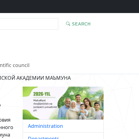
SEARCH
ntific council
МСКОЙ АКАДЕМИИ МАЪМУНА
ю
овия
Administration
нного
муна
Departments