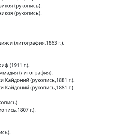
икоя (рукопись).
икоя (рукопись).
си (литография,1863 г.).
ф (1911 г.).
ммадия (литография).
 Кайдоний (рукопись,1881 г.).
 Кайдоний (рукопись,1881 г.).
копись).
опись,1807 г.).
ись).