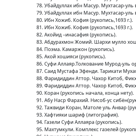
Убайдуллах ибн Масур. Мухтасар-уль в
Убайдуллах ибн Масур. Мухтасар-уль в
Ибн Хожиб. Кофия (рукопись,1693 г.).
Ибн Хожиб. Кофия (рукопись,1693 г.).
Акойид –инасафия (рукопись).
Абдурахмон Жомий. Шархи мулло хошия
Поэма. Камаржон (рукопись).
Акой хошияси (рукопись).
Суфи Аллаяр.Толкование Мурод-уль ори
Саид Мустафа Эфенди. Тарикати Муха
Фаридиддин Аттор. Чахор Китоб, Фикхи
Фаридиддин Аттор. Чахор Китоб, Фикхи
Коран (рукопись начала, конца нету).
Абу Наср Фарахий. Нисоб-ус сибён(ру
Тажвиди Коран, Матоле уль Анвар (рук
Хафтияки шариф (литография).
Газели Суфи Аллаяра (рукопись).
Махтумкули. Комплекс газелей (рукоп