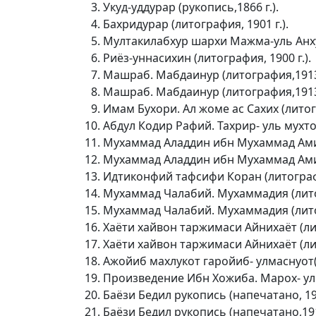
Укуд-уддурар (рукопись,1866 г.).
Бахридурар (литография, 1901 г.).
Мултакилабхур шархи Мажма-уль Анху
Риёз-уннасихин (литография, 1900 г.).
Машраб. Мабдаинур (литография,1913 
Машраб. Мабдаинур (литография,1913 
Имам Бухори. Ал жоме ас Сахих (лито
Абдул Кодир Рафий. Тахрир- уль мухтор
Мухаммад Аладдин ибн Мухаммад Амин.
Мухаммад Аладдин ибн Мухаммад Амин.
Идтиконфий тафсифи Коран (литографи
Мухаммад Чалабий. Мухаммадия (литог
Мухаммад Чалабий. Мухаммадия (литог
Хаёти хайвон таржимаси Айнихаёт (лит
Хаёти хайвон таржимаси Айнихаёт (лит
Ажойиб махлукот гаройиб- улмаснуот(л
Произведение Ибн Хожиба. Марох- уль 
Баёзи Бедил рукопись (напечатано, 191
Баёзи Бедил рукопись (напечатано,1910