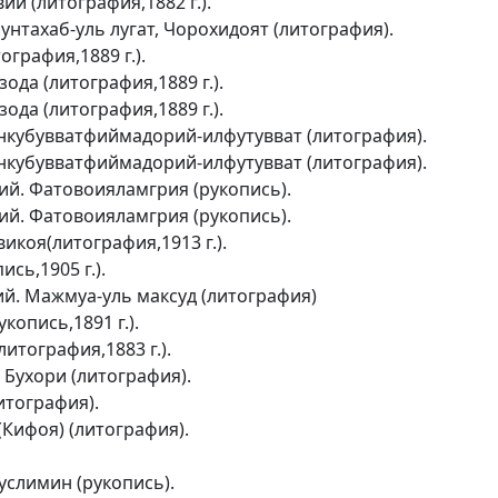
й (литография,1882 г.).
Мунтахаб-уль лугат, Чорохидоят (литография).
графия,1889 г.).
да (литография,1889 г.).
да (литография,1889 г.).
кубувватфиймадорий-илфутувват (литография).
кубувватфиймадорий-илфутувват (литография).
й. Фатовоияламгрия (рукопись).
й. Фатовоияламгрия (рукопись).
икоя(литография,1913 г.).
сь,1905 г.).
й. Мажмуа-уль максуд (литография)
копись,1891 г.).
литография,1883 г.).
 Бухори (литография).
итография).
Кифоя) (литография).
услимин (рукопись).