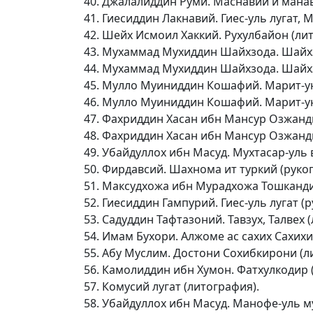
Джалалиддин Руми. Маснавий и манави
Гиесиддин Лакнавий. Гиес-уль лугат, 
Шейх Исмоил Хаккий. Рухулбайон (лито
Мухаммад Мухиддин Шайхзода. Шайхзо
Мухаммад Мухиддин Шайхзода. Шайхзо
Мулло Муиниддин Кошафий. Марит-ун
Мулло Муиниддин Кошафий. Марит-ун
Фахриддин Хасан ибн Мансур Озжанди
Фахриддин Хасан ибн Мансур Озжанди
Убайдуллох ибн Масуд. Мухтасар-уль в
Фирдавсий. Шахнома ит туркий (рукопи
Максудхожа ибн Мурадхожа Тошканди
Гиесиддин Гампурий. Гиес-уль лугат (ру
Садуддин Тафтазоний. Тавзух, Талвех (
Имам Бухори. Алжоме ас сахих Сахихи
Абу Муслим. Достони Сохибкирони (л
Камолиддин ибн Хумон. Фатхулкодир (
Комусий лугат (литография).
Убайдуллох ибн Масуд. Манофе-уль м