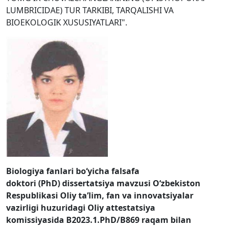
LUMBRICIDAE) TUR TARKIBI, TARQALISHI VA
BIOEKOLOGIK XUSUSIYATLARI".
Biologiya fanlari boʻyicha f
alsafa
doktori
(PhD)
dissertatsiya mavzusi
O‘zbekiston
Respublikasi Oliy ta’lim, fan va innovatsiyalar
vazirligi huzuridagi Oliy attestatsiya
komissiyasida
В2023
.1.PhD/В869
raqam bilan