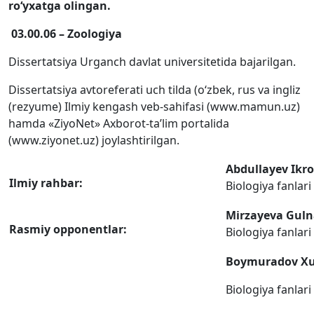
roʻyxatga olingan
.
03.00.06 –
Zoologiya
Dissertatsiya Urganch davlat universitetida bajarilgan.
Dissertatsiya avtoreferati uch tilda (oʻzbek, rus va ingliz
(rezyume) Ilmiy kengash veb-sahifasi (www.mamun.uz)
hamda «ZiyoNet» Axborot-taʼlim portalida
(www.ziyonet.uz) joylashtirilgan.
Abdullayev Ikr
Ilmiy rahbar:
Biologiya fanlari
Mirzayeva Guln
Rasmiy opponentlar:
Biologiya fanlari
Boymuradov Xus
Biologiya fanlari