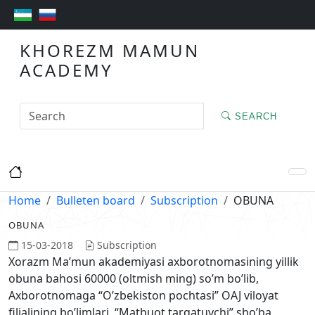
KHOREZM MAMUN
ACADEMY
SEARCH
Home
Bulleten board
Subscription
OBUNA
OBUNA
15-03-2018
Subscription
Xorazm Ma’mun akademiyasi axborotnomasining yillik
obuna bahosi 60000 (oltmish ming) so’m bo’lib,
Axborotnomaga “O’zbekiston pochtasi” OAJ viloyat
filialining bo’limlari, “Matbuot tarqatuvchi” sho’ba