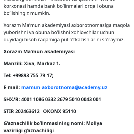
korxonasi hamda bank bo’linmalari orqali obuna
bo’lishingiz mumkin.
Xorazm Ma’mun akademiyasi axborotnomasiga maqola
yuborishni va obuna bo’lishni xohlovchilar uchun
quyidagi hisob raqamiga pul o’tkazishlarini so’raymiz.
Xorazm Ma’mun akademiyasi
Manzili: Xiva, Markaz 1.
Tel:
+
99893 755
-79-17;
E-mail:
mamun-axborotnoma@academy.uz
SHX/R: 4001 1086 0332 2679 5010 0043 001
STIR 202463612 OKONX 95110
G’aznachilik bo’linmasining nomi:
Moliya
vazirligi
g’aznachiligi