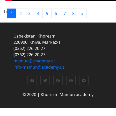
1
«
1
2
3
4
5
6
7
8
»
Uzbekistan, Khorezm
220900, Khiva, Markaz-1
(0362) 226-20-27
(0362) 226-20-27
mamun@academy.uz
info-mamun@academy.uz
© 2020 | Khorezm Mamun academy