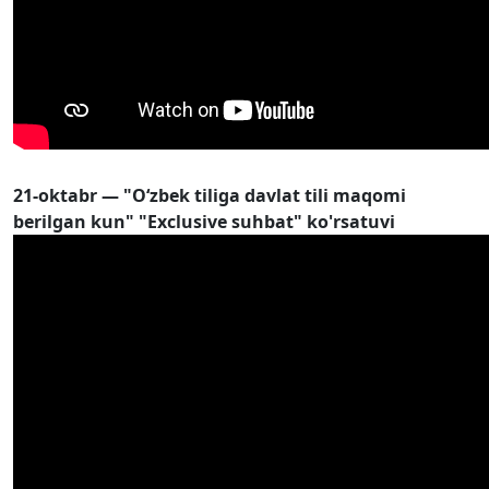
21-oktabr — "O‘zbek tiliga davlat tili maqomi
berilgan kun" "Exclusive suhbat" ko'rsatuvi