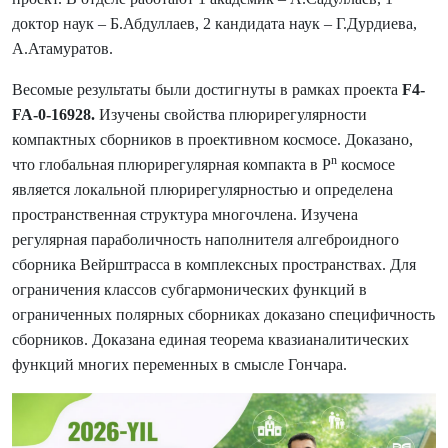
доктор наук – Б.Абдуллаев, 2 кандидата наук – Г.Дурдиева,
А.Атамуратов.
Весомые результаты были достигнуты в рамках проекта
F4-
FA-0-16928
.
Изучены свойства плюрирегулярности
компактных сборников в проективном космосе. Доказано,
n
что глобальная плюрирегулярная компакта в P
космосе
является локальной плюрирегулярностью и определена
пространственная структура многочлена. Изучена
регулярная параболичность наполнителя алгеброидного
сборника Вейрштрасса в комплексных пространствах. Для
ограничения классов субгармонических функций в
ограниченных полярных сборниках доказано специфичность
сборников. Доказана единая теорема квазианалитических
функций многих переменных в смысле Гончара.