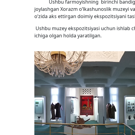
Ushbu farmoyishning birinchi bandiga 
joylashgan Xorazm o’lkashunoslik muzeyi va
o’zida aks ettirgan doimiy ekspozitsiyani tash
Ushbu muzey ekspozitsiyasi uchun ishlab chi
ichiga olgan holda yaratilgan.