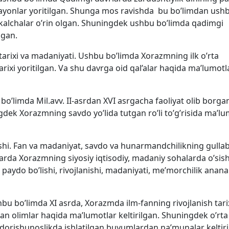
y jarayonlar yoritilgan. Shunga mos ravishda bu bo’limdan ush
ykalchalar o’rin olgan. Shuningdek ushbu bo’limda qadimgi
lgan.
 tarixi va madaniyati. Ushbu bo’limda Xorazmning ilk o’rta
tarixi yoritilgan. Va shu davrga oid qal’alar haqida ma’lumotl
 bo’limda Mil.avv. II-asrdan XVI asrgacha faoliyat olib borg
gdek Xorazmning savdo yo’lida tutgan ro’li to’g’risida ma’lu
ishi. Fan va madaniyat, savdo va hunarmandchilikning gullab
arda Xorazmning siyosiy iqtisodiy, madaniy sohalarda o’sis
 paydo bo’lishi, rivojlanishi, madaniyati, me’morchilik anana
u bo’limda XI asrda, Xorazmda ilm-fanning rivojlanish tari
gan olimlar haqida ma’lumotlar keltirilgan. Shuningdek o’rta
 dorishunoslikda ishlatilgan buyumlardan na’munalar keltiri