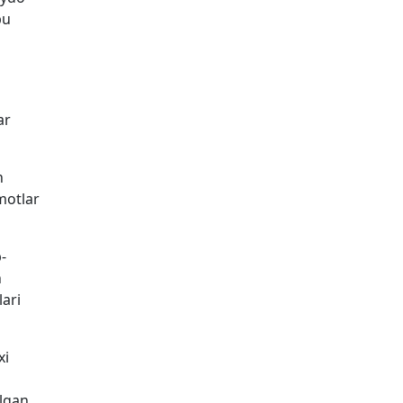
bu
ar
an
motlar
-
h
lari
xi
lgan.