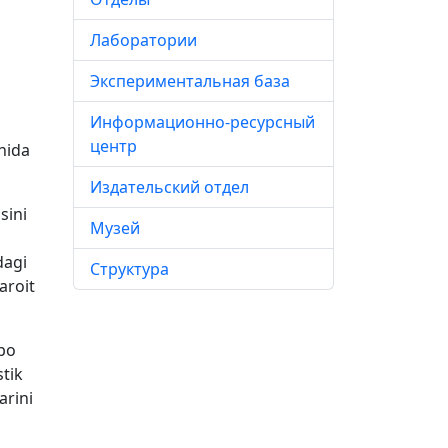
Лаборатории
Экспериментальная база
Информационно-ресурсный
центр
chida
Издательский отдел
sini
Музей
dagi
Структура
aroit
rpo
stik
arini