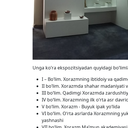
Unga ko’ra ekspozitsiyadan quyidagi bo’limlar
I – Bo‘lim. Xorazmning ibtidoiy va qadi
II bo‘lim. Xorazmda shahar madaniyati v
III bo‘lim. Qadimgi Xorazmda zardushtiy
IV bo‘lim. Xorazmning ilk o‘rta asr davrid
V bo‘lim. Xorazm - Buyuk ipak yo‘lida
VI bo‘lim. O‘rta asrlarda Xorazmning yu
yashnashi
VII bo‘lim. Xorazm Ma’mun akademiyasi