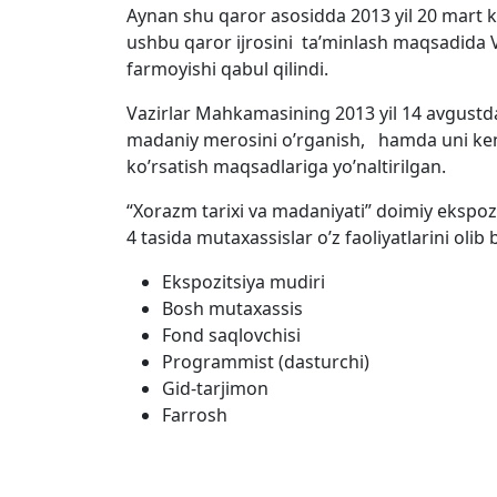
Aynan shu qaror asosidda 2013 yil 20 mart ku
ushbu qaror ijrosini ta’minlash maqsadida V
farmoyishi qabul qilindi.
Vazirlar Mahkamasining 2013 yil 14 avgustda
madaniy merosini o’rganish, hamda uni ken
ko’rsatish maqsadlariga yo’naltirilgan.
“Xorazm tarixi va madaniyati” doimiy ekspozi
4 tasida mutaxassislar o’z faoliyatlarini olib
Ekspozitsiya mudiri
Bosh mutaxassis
Fond saqlovchisi
Programmist (dasturchi)
Gid-tarjimon
Farrosh