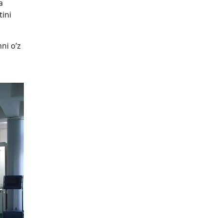
a
ini
ni o’z