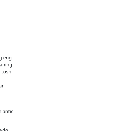
g eng
yaning
n tosh
ar
n antic
aydo