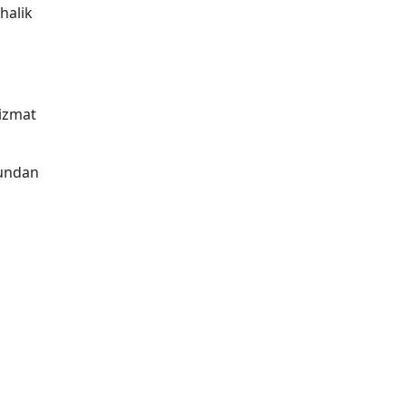
halik
xizmat
hundan