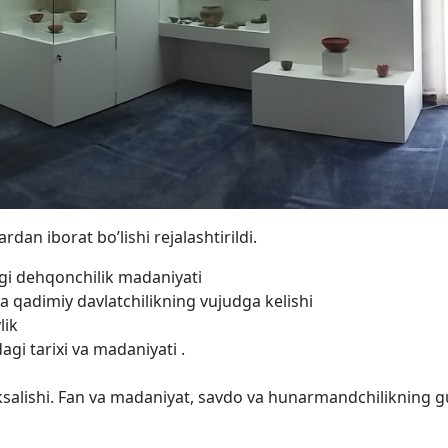
dan iborat bo’lishi rejalashtirildi.
mgi dehqonchilik madaniyati
a qadimiy davlatchilikning vujudga kelishi
lik
agi tarixi va madaniyati .
ksalishi. Fan va madaniyat, savdo va hunarmandchilikning g