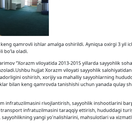
eng qamrovli ishlar amalga oshirildi. Ayniqsa oxirgi 3 yil i
 bo’la oladi.
arimov “Xorazm viloyatida 2013-2015 yillarda sayyohlik soha
 imzoladi.Ushbu hujjat Xorazm viloyati sayyohlik salohiyatidan
adorligini oshirish, xorijiy va mahalliy sayyohlarning hudud
klar bilan keng qamrovda tanishishi uchun yanada qulay sh
zm infratuzilmasini rivojlantirish, sayyohlik inshootlarini ba
 transport infratuzilmasini taraqqiy ettirish, hududdagi turi
 sayyohlikning yangi yo'nalishlarini, mahsulotlari va xizmatl