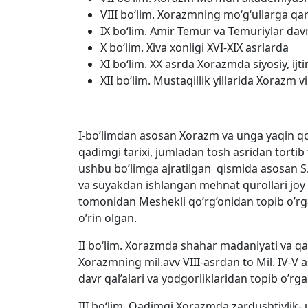
VIII bo‘lim. Xorazmning mo‘g‘ullarga qars
IX bo‘lim. Amir Temur va Temuriylar da
X bo‘lim. Xiva xonligi XVI-XIX asrlarda
XI bo‘lim. XX asrda Xorazmda siyosiy, ijt
XII bo‘lim. Mustaqillik yillarida Xorazm vi
I-bo’limdan asosan Xorazm va unga yaqin q
qadimgi tarixi, jumladan tosh asridan tortib t
ushbu bo’limga ajratilgan qismida asosan S.
va suyakdan ishlangan mehnat qurollari jo
tomonidan Meshekli qo’rg’onidan topib o’rg
o’rin olgan.
II bo‘lim. Xorazmda shahar madaniyati va qa
Xorazmning mil.avv VIII-asrdan to Mil. IV-V 
davr qal’alari va yodgorliklaridan topib o’rg
III bo‘lim. Qadimgi Xorazmda zardushtiylik-