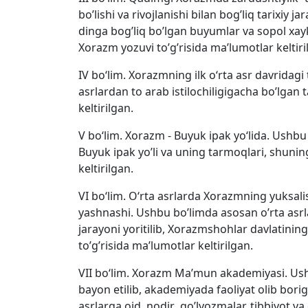
bo’lishi va rivojlanishi bilan bog’liq tarixi
dinga bog’liq bo’lgan buyumlar va sopol xa
Xorazm yozuvi to’g’risida ma’lumotlar keltiri
IV bo‘lim. Xorazmning ilk o‘rta asr davridagi
asrlardan to arab istilochiligigacha bo’lgan 
keltirilgan.
V bo‘lim. Xorazm - Buyuk ipak yo‘lida. Ushbu
Buyuk ipak yo’li va uning tarmoqlari, shunin
keltirilgan.
VI bo‘lim. O‘rta asrlarda Xorazmning yuksal
yashnashi. Ushbu bo’limda asosan o’rta asrl
jarayoni yoritilib, Xorazmshohlar davlatining
to’g’risida ma’lumotlar keltirilgan.
VII bo‘lim. Xorazm Ma’mun akademiyasi. Ushb
bayon etilib, akademiyada faoliyat olib bori
asrlarga oid nodir qo’lyozmalar, tibbiyot va