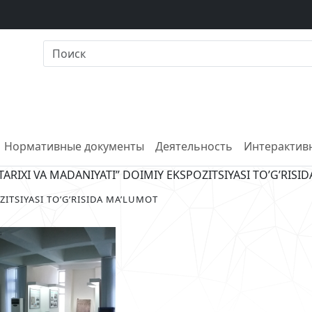
Нормативные документы
Деятельность
Интерактивн
ARIXI VA MADANIYATI” DOIMIY EKSPOZITSIYASI TO’G’RISI
ZITSIYASI TO’G’RISIDA MA’LUMOT