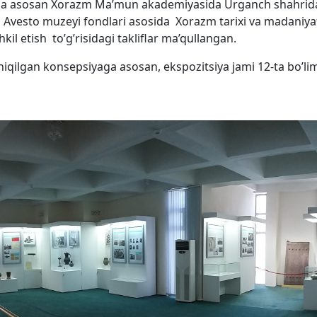
asosan Xorazm Ma’mun akademiyasida Urganch shahrid
 Avesto muzeyi fondlari asosida Xorazm tarixi va madaniyat
kil etish to’g’risidagi takliflar ma’qullangan.
qilgan konsepsiyaga asosan, ekspozitsiya jami 12-ta bo’lim