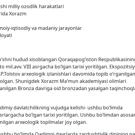
hi milliy ozodlik harakatlari
vrida Xorazm
imoiy-iqtisodiy va madaniy jarayonlar
loyati
o’shni hudud xisoblangan Qoraqapog’iston Respublikasinin
o mil.avv. VIII asrgacha bo’lgan tarixi yoritilgan. Ekspozitsi
P.Tolstov arxeologik izlanishlari davomida topib o’rganilga
y olgan. Shunigdek Xorazm Ma’mun akademiyasi olimlari
anilgan Bronza davriga oid bronzadan yasalgan taqinchoql
dimiy davlatchilikning vujudga kelishi- ushbu bo’limda
asrlargacha bo’lgan tarixi yoritilgan. Ushbu bo’limdan asosa
anilgan arxeologik topilmalar joy olgan.
 ushbu bo’limda Qadimgi davrlarda zardushtiylik dinining p