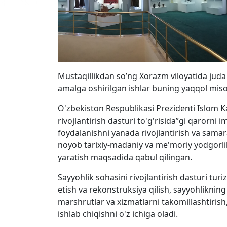
Mustaqillikdan so’ng Xorazm viloyatida juda k
amalga oshirilgan ishlar buning yaqqol misoli
O'zbekiston Respublikasi Prezidenti Islom K
rivojlantirish dasturi to'g'risida”gi qarorni
foydalanishni yanada rivojlantirish va samar
noyob tarixiy-madaniy va me'moriy yodgorli
yaratish maqsadida qabul qilingan.
Sayyohlik sohasini rivojlantirish dasturi turi
etish va rekonstruksiya qilish, sayyohlikning
marshrutlar va xizmatlarni takomillashtirish,
ishlab chiqishni o'z ichiga oladi.