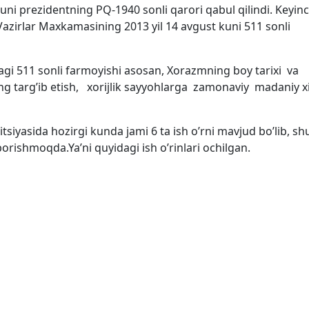
ni prezidentning PQ-1940 sonli qarori qabul qilindi. Keyinc
azirlar Maxkamasining 2013 yil 14 avgust kuni 511 sonli
gi 511 sonli farmoyishi asosan, Xorazmning boy tarixi va
g targ’ib etish, xorijlik sayyohlarga zamonaviy madaniy 
tsiyasida hozirgi kunda jami 6 ta ish o’rni mavjud bo’lib, s
 borishmoqda.Ya’ni quyidagi ish o’rinlari ochilgan.