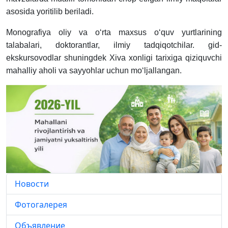
asosida
yoritilib
beriladi.
Monografiya
oliy
va
o‘rta
maxsus
o‘quv
yurtlarining
talabalari,
doktorantlar,
ilmiy
tadqiqotchilar.
gid-
ekskursovodlar
shuningdek
Xiva
xonligi
tarixiga
qiziquvchi
mahalliy
aholi
va
sayyohlar
uchun
mo‘ljallangan.
Новости
Фотогалерея
Объявление