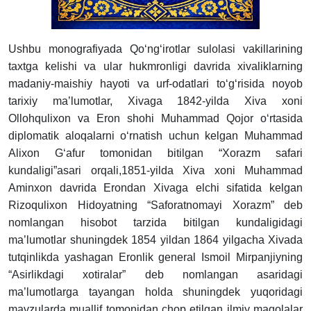
Ushbu
monografiyada
Qo‘ng‘irotlar
sulolasi
vakillarining
taxtga
kelishi
va
ular
hukmronligi
davrida
xivaliklarning
madaniy-maishiy
hayoti
va
urf-odatlari
to‘g‘risida
noyob
tarixiy
ma’lumotlar,
Xivaga
1842-
yilda
Xiva
xoni
Ollohqulixon
va
Eron
shohi
Muhammad
Qojor
o‘rtasida
diplomatik
aloqalarni
o‘rnatish
uchun
kelgan
Muhammad
Alixon
G‘afur
tomonidan
bitilgan
“Xorazm
safari
kundaligi”asari
orqali,1851-
yilda
Xiva
xoni
Muhammad
Aminxon
davrida
Erondan
Xivaga
elchi
sifatida
kelgan
Rizoqulixon
Hidoyatning
“Saforatnomayi
Xorazm”
deb
nomlangan
hisobot
tarzida
bitilgan
kundaligidagi
ma’lumotlar
shuningdek
1854
yildan
1864
yilgacha
Xivada
tutqinlikda
yashagan
Eronlik
general
Ismoil
Mirpanjiyning
“Asirlikdagi
xotiralar”
deb
nomlangan
asaridagi
ma’lumotlarga
tayangan
holda
shuningdek
yuqoridagi
mavzularda
muallif
tomonidan
chop
etilgan
ilmiy
maqolalar