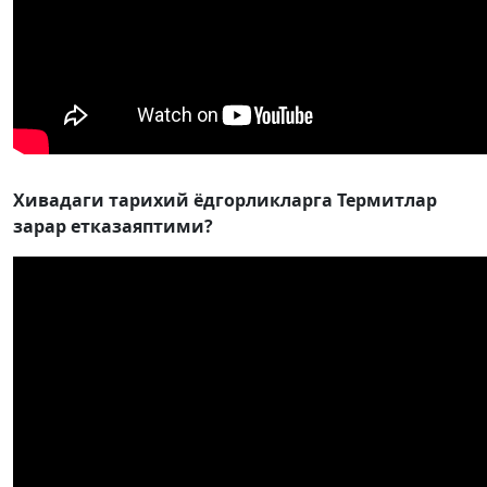
Хивадаги тарихий ёдгорликларга Термитлар
зарар етказаяптими?