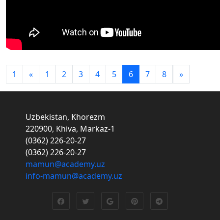
1
«
1
2
3
4
5
6
7
8
»
Uzbekistan, Khorezm
220900, Khiva, Markaz-1
(0362) 226-20-27
(0362) 226-20-27
mamun@academy.uz
info-mamun@academy.uz