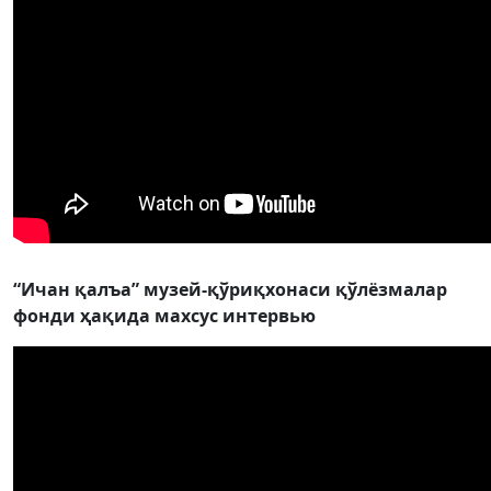
“Ичан қалъа” музей-қўриқхонаси қўлёзмалар
фонди ҳақида махсус интервью