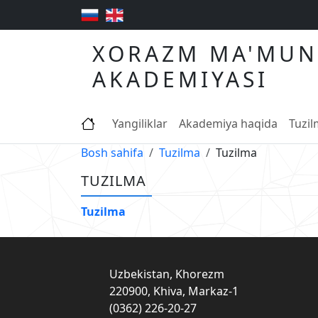
XORAZM MA'MUN
AKADEMIYASI
Yangiliklar
Akademiya haqida
Tuzi
Bosh sahifa
Tuzilma
Tuzilma
TUZILMA
Tuzilma
Uzbekistan, Khorezm
220900, Khiva, Markaz-1
(0362) 226-20-27