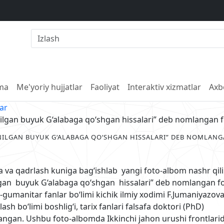
lma
Me'yoriy hujjatlar
Faoliyat
Interaktiv xizmatlar
Axb
lar
ilgan buyuk G‘alabaga qo‘shgan hissalari” deb nomlangan f
ILGAN BUYUK G‘ALABAGA QO‘SHGAN HISSALARI” DEB NOMLAN
a qadrlash kuniga bag‘ishlab yangi foto-albom nashr qili
gan buyuk G‘alabaga qo‘shgan hissalari” deb nomlangan fo
umanitar fanlar bo‘limi kichik ilmiy xodimi F.Jumaniyazova
ash bo‘limi boshlig‘i, tarix fanlari falsafa doktori (PhD)
langan. Ushbu foto-albomda Ikkinchi jahon urushi frontlari