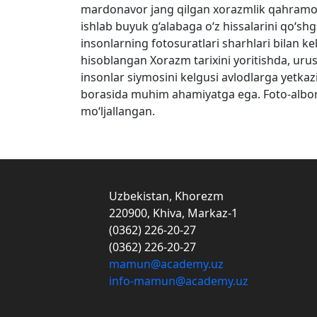
mardonavor jang qilgan xorazmlik qahramonl
ishlab buyuk g‘alabaga o‘z hissalarini qo‘s
insonlarning fotosuratlari sharhlari bilan ke
hisoblangan Xorazm tarixini yoritishda, urush
insonlar siymosini kelgusi avlodlarga yetkaz
borasida muhim ahamiyatga ega. Foto-albom 
mo‘ljallangan.
Uzbekistan, Khorezm
220900, Khiva, Markaz-1
(0362) 226-20-27
(0362) 226-20-27
mamun@academy.uz
info-mamun@academy.uz