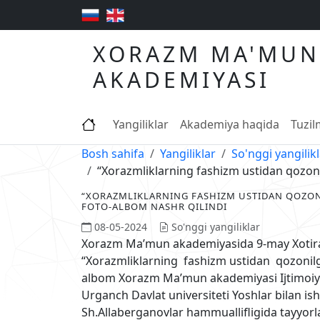
XORAZM MA'MUN
AKADEMIYASI
Yangiliklar
Akademiya haqida
Tuzi
Bosh sahifa
Yangiliklar
So'nggi yangilik
“Xorazmliklarning fashizm ustidan qozon
“XORAZMLIKLARNING FASHIZM USTIDAN QOZON
FOTO-ALBOM NASHR QILINDI
08-05-2024
So'nggi yangiliklar
Xorazm Ma’mun akademiyasida 9-may Xotira v
“Xorazmliklarning fashizm ustidan qozonil
albom Xorazm Ma’mun akademiyasi Ijtimoiy-g
Urganch Davlat universiteti Yoshlar bilan ishl
Sh.Allaberganovlar hammuallifligida tayyor