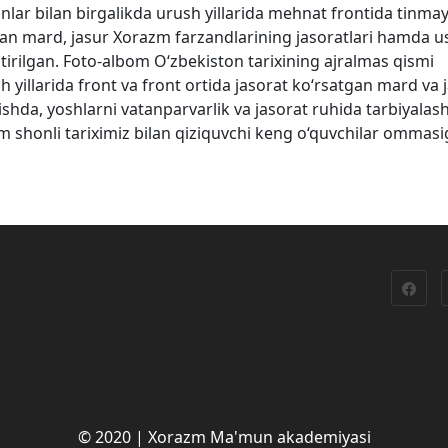
ar bilan birgalikda urush yillarida mehnat frontida tinma
hgan mard, jasur Xorazm farzandlarining jasoratlari hamda 
ltirilgan. Foto-albom O‘zbekiston tarixining ajralmas qismi
 yillarida front va front ortida jasorat ko‘rsatgan mard va 
ishda, yoshlarni vatanparvarlik va jasorat ruhida tarbiyalas
shonli tariximiz bilan qiziquvchi keng o‘quvchilar ommasi
© 2020 | Xorazm Ma'mun akademiyasi