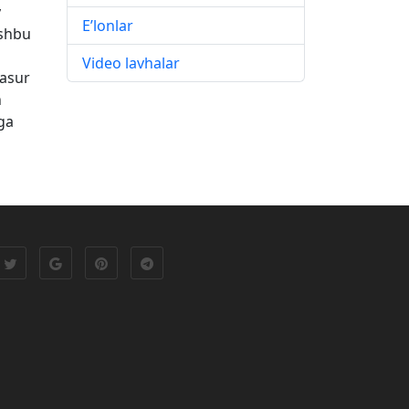
y
E’lonlar
ushbu
Video lavhalar
jasur
h
ga