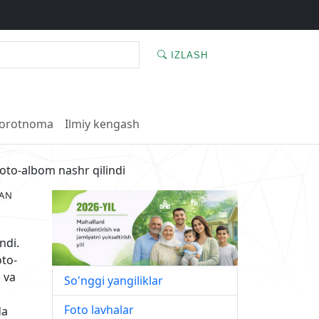
IZLASH
orotnoma
Ilmiy kengash
oto-albom nashr qilindi
GAN
ndi.
to-
 va
So'nggi yangiliklar
Foto lavhalar
da