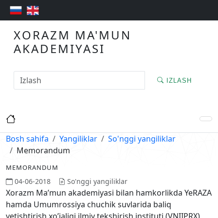
XORAZM MA'MUN
AKADEMIYASI
IZLASH
Bosh sahifa
Yangiliklar
So'nggi yangiliklar
Memorandum
MEMORANDUM
04-06-2018
So'nggi yangiliklar
Xorazm Ma’mun akademiyasi bilan hamkorlikda YeRAZA
hamda Umumrossiya chuchik suvlarida baliq
yetishtirish xo’jaligi ilmiy tekshirish instituti (VNIIPRX)