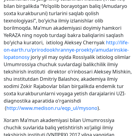
bilan birgalikda “Yo’qolib borayotgan baliq (Amudaryo
soxta kurakburuni) turlarini saqlab qolish
texnologiyasi”, bo’yicha ilmiy izlanishlar olib
borilmoqda. Ma’mun akademiyasi doyimiy hamkori
YeRAZA ning noyob turdagi bakra baliqlarini saqlash
bo’yicha kuratori, ixtiolog Aleksey Chernyak
http://life-
on-earth.ru/prirodookhrannye-proekty/amudarinskie-
lopatonosy
joriy yil may oyida Rossiyalik ixtiolog olimlar
Umumrossiya chuchuk suvlardagi balikchilik ilmiy
tekshirish instituti direktor o’rinbosari Aleksey Mishkin,
shu institutdan Dmitriy Balashov, akademiya ilmiy
xodimi Zokir Rajabovlar bilan birgalikda endemik tur
soxta kurakburunlarni voyaga yetish darajalarini UZI-
diagnostika aparatida o’rganishdi
(
http://www.medison.ru/eqp_ul/mysono
).
Xoram Ma’mun akademiyasi bilan Umumrossiya
chuchik suvlarida baliq yetishtirish xo’jaligi ilmiy
tekshirish instituti (VNIIPRX) 2017 yilga yangidan