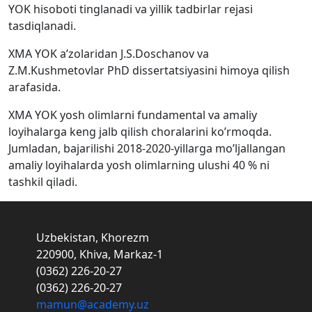
YOK hisoboti tinglanadi va yillik tadbirlar rejasi
tasdiqlanadi.
XMA YOK a’zolaridan J.S.Doschanov va
Z.M.Kushmetovlar PhD dissertatsiyasini himoya qilish
arafasida.
XMA YOK yosh olimlarni fundamental va amaliy
loyihalarga keng jalb qilish choralarini ko’rmoqda.
Jumladan, bajarilishi 2018-2020-yillarga mo’ljallangan
amaliy loyihalarda yosh olimlarning ulushi 40 % ni
tashkil qiladi.
Uzbekistan, Khorezm
220900, Khiva, Markaz-1
(0362) 226-20-27
(0362) 226-20-27
mamun@academy.uz