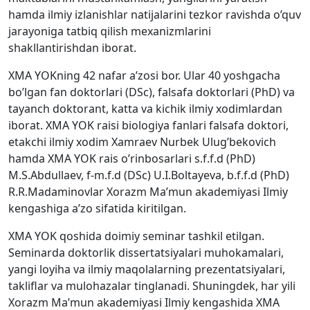
hamda ilmiy izlanishlar natijalarini tezkor ravishda o’quv
jarayoniga tatbiq qilish mexanizmlarini
shakllantirishdan iborat.
XMA YOKning 42 nafar a’zosi bor. Ular 40 yoshgacha
bo’lgan fan doktorlari (DSc), falsafa doktorlari (PhD) va
tayanch doktorant, katta va kichik ilmiy xodimlardan
iborat. XMA YOK raisi biologiya fanlari falsafa doktori,
etakchi ilmiy xodim Xamraev Nurbek Ulug’bekovich
hamda XMA YOK rais o’rinbosarlari s.f.f.d (PhD)
M.S.Abdullaev, f-m.f.d (DSc) U.I.Boltayeva, b.f.f.d (PhD)
R.R.Madaminovlar Xorazm Ma’mun akademiyasi Ilmiy
kengashiga a’zo sifatida kiritilgan.
XMA YOK qoshida doimiy seminar tashkil etilgan.
Seminarda doktorlik dissertatsiyalari muhokamalari,
yangi loyiha va ilmiy maqolalarning prezentatsiyalari,
takliflar va mulohazalar tinglanadi. Shuningdek, har yili
Xorazm Ma’mun akademiyasi Ilmiy kengashida XMA