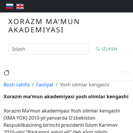
XORAZM MA'MUN
AKADEMIYASI
IZLASH
Bosh sahifa
Faoliyat
Yosh olimlar kengashi
Xorazm ma’mun akademiyasi yosh olimlar kengashi
Xorazm Ma’mun akademiyasi Yosh olimlar kengashi
(XMA YOK) 2010-yil yanvarda O’zbekiston
Respublikasining birinchi prezidenti Islom Karimov
2010-yilni “Barkamol avlod yili” deb e’lon qilishi