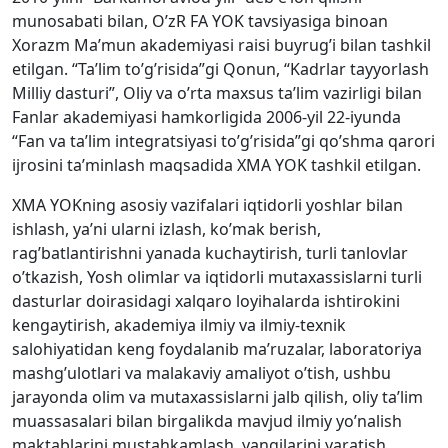
munosabati bilan, O’zR FA YOK tavsiyasiga binoan
Xorazm Ma’mun akademiyasi raisi buyrug’i bilan tashkil
etilgan. “Ta’lim to’g’risida”gi Qonun, “Kadrlar tayyorlash
Milliy dasturi”, Oliy va o’rta maxsus ta’lim vazirligi bilan
Fanlar akademiyasi hamkorligida 2006-yil 22-iyunda
“Fan va ta’lim integratsiyasi to’g’risida”gi qo’shma qarori
ijrosini ta’minlash maqsadida XMA YOK tashkil etilgan.
XMA YOKning asosiy vazifalari iqtidorli yoshlar bilan
ishlash, ya’ni ularni izlash, ko’mak berish,
rag’batlantirishni yanada kuchaytirish, turli tanlovlar
o’tkazish, Yosh olimlar va iqtidorli mutaxassislarni turli
dasturlar doirasidagi xalqaro loyihalarda ishtirokini
kengaytirish, akademiya ilmiy va ilmiy-texnik
salohiyatidan keng foydalanib ma’ruzalar, laboratoriya
mashg’ulotlari va malakaviy amaliyot o’tish, ushbu
jarayonda olim va mutaxassislarni jalb qilish, oliy ta’lim
muassasalari bilan birgalikda mavjud ilmiy yo’nalish
maktablarini mustahkamlash, yangilarini yaratish