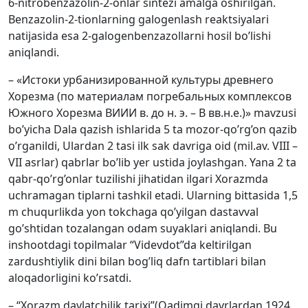
6-nitrobenzazolin-2-onlar sintezi amalga oshirilgan.
Benzazolin-2-tionlarning galogenlash reaktsiyalari
natijasida esa 2-galogenbenzazollarni hosil bo’lishi
aniqlandi.
– «Истоки урбанизированной культуры древнего
Хорезма (по материалам погребальных комплексов
Южного Хорезма ВИИИ в. до н. э. – В вв.н.е.)» mavzusi
bo’yicha Dala qazish ishlarida 5 ta mozor-qo’rg’on qazib
o’rganildi, Ulardan 2 tasi ilk sak davriga oid (mil.av. VIII –
VII asrlar) qabrlar bo’lib yer ustida joylashgan. Yana 2 ta
qabr-qo’rg’onlar tuzilishi jihatidan ilgari Xorazmda
uchramagan tiplarni tashkil etadi. Ularning bittasida 1,5
m chuqurlikda yon tokchaga qo’yilgan dastavval
go’shtidan tozalangan odam suyaklari aniqlandi. Bu
inshootdagi topilmalar “Videvdot”da keltirilgan
zardushtiylik dini bilan bog’liq dafn tartiblari bilan
aloqadorligini ko’rsatdi.
– “Xorazm davlatchilik tarixi”(Qadimgi davrlardan 1924