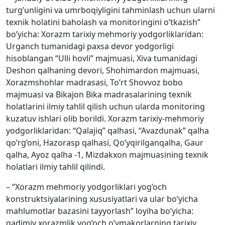
turg’unligini va umrboqiyligini tahminlash uchun ularni
texnik holatini baholash va monitoringini o’tkazish”
bo’yicha: Xorazm tarixiy mehmoriy yodgorliklaridan:
Urganch tumanidagi paxsa devor yodgorligi
hisoblangan “Ulli hovli” majmuasi, Xiva tumanidagi
Deshon qalhaning devori, Shohimardon majmuasi,
Xorazmshohlar madrasasi, To’rt Shovvoz bobo
majmuasi va Bikajon Bika madrasalarining texnik
holatlarini ilmiy tahlil qilish uchun ularda monitoring
kuzatuv ishlari olib borildi. Xorazm tarixiy-mehmoriy
yodgorliklaridan: “Qalajiq” qalhasi, “Avazdunak” qalha
qo’rg’oni, Hazorasp qalhasi, Qo’yqirilganqalha, Gaur
qalha, Ayoz qalha -1, Mizdakxon majmuasining texnik
holatlari ilmiy tahlil qilindi.
– “Xorazm mehmoriy yodgorliklari yog’och
konstruktsiyalarining xususiyatlari va ular bo’yicha
mahlumotlar bazasini tayyorlash” loyiha bo’yicha:
qadimiy xorazmlik yog’och o’ymakorlarning tarixiy