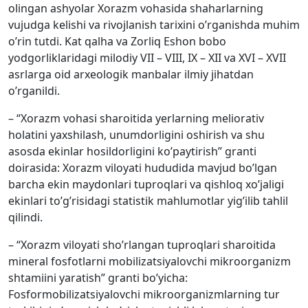
olingan ashyolar Xorazm vohasida shaharlarning
vujudga kelishi va rivojlanish tarixini o’rganishda muhim
o’rin tutdi. Kat qalha va Zorliq Eshon bobo
yodgorliklaridagi milodiy VII – VIII, IX – XII va XVI – XVII
asrlarga oid arxeologik manbalar ilmiy jihatdan
o’rganildi.
– “Xorazm vohasi sharoitida yerlarning meliorativ
holatini yaxshilash, unumdorligini oshirish va shu
asosda ekinlar hosildorligini ko’paytirish” granti
doirasida: Xorazm viloyati hududida mavjud bo’lgan
barcha ekin maydonlari tuproqlari va qishloq xo’jaligi
ekinlari to’g’risidagi statistik mahlumotlar yig’ilib tahlil
qilindi.
– “Xorazm viloyati sho’rlangan tuproqlari sharoitida
mineral fosfotlarni mobilizatsiyalovchi mikroorganizm
shtamiini yaratish” granti bo’yicha:
Fosformobilizatsiyalovchi mikroorganizmlarning tur