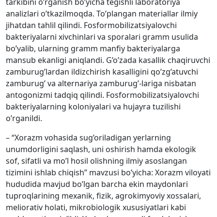
tarkibini o’rganish bo’yicha tegishli laboratoriya
analizlari o’tkazilmoqda. To’plangan materiallar ilmiy
jihatdan tahlil qilindi. Fosformobilizatsiyalovchi
bakteriyalarni xivchinlari va sporalari gramm usulida
bo’yalib, ularning gramm manfiy bakteriyalarga
mansub ekanligi aniqlandi. G’o’zada kasallik chaqiruvchi
zamburug’lardan ildizchirish kasalligini qo’zg’atuvchi
zamburug’ va alternariya zamburug’-lariga nisbatan
antogonizmi tadqiq qilindi. Fosformobilizatsiyalovchi
bakteriyalarning koloniyalari va hujayra tuzilishi
o’rganildi.
– “Xorazm vohasida sug’oriladigan yerlarning
unumdorligini saqlash, uni oshirish hamda ekologik
sof, sifatli va mo’l hosil olishning ilmiy asoslangan
tizimini ishlab chiqish” mavzusi bo’yicha: Xorazm viloyati
hududida mavjud bo’lgan barcha ekin maydonlari
tuproqlarining mexanik, fizik, agrokimyoviy xossalari,
meliorativ holati, mikrobiologik xususiyatlari kabi