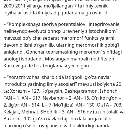
2009-2011 yillarga mo’ljallangan 7 ta ilmiy texnik
loyihalar ustida ilmiy tadqiqotlar amalga oshiridi:
– “Kompleksnaya teoriya potentsialov i integrirovanie
nelineynqx evolyutsionnqx uravneniy s istochnikom”
mavzusi bo’yicha: separat meromorf funktsiyalarni
davom qilishi o’rganilib, ularning meromorflik qobig’i
aniqlandi. Gonchar teoremasining meromorf sinfidagi
anologi isbotlandi. Moslangan manbali modifitsion
Kortevega-de Friz tenglamasi yechilgan
– “Xorazm vohasi sharoitida istiqbolli g’o’za navlari
introduktsiyasining ilmiy asoslari” mavzusi bo’yicha 20
ta: Xorazm – 127, Ko’paysin, Beshqaxramon, Ishonch,
FAN – 1, AN – 517, Navbahor – 2, AN - 16, O’n ko’rg’on –
2, Ilg’or, AN – 514, L – 7 (Mo’hjiza), AN – 130, O’zFA – 703,
Kelajak, Mehnat, SHodlik – 3, AN – 516 dv (uzun tolali) va
Buxoro – 102 g’o’za navlari tajriba dalalariga ekilib,
ularning o’sishi, rivojlanishi va hosildorligi hamda