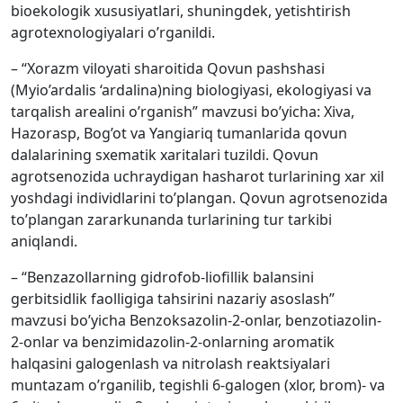
bioekologik xususiyatlari, shuningdek, yetishtirish
agrotexnologiyalari o’rganildi.
– “Xorazm viloyati sharoitida Qovun pashshasi
(Myio’ardalis ‘ardalina)ning biologiyasi, ekologiyasi va
tarqalish arealini o’rganish” mavzusi bo’yicha: Xiva,
Hazorasp, Bog’ot va Yangiariq tumanlarida qovun
dalalarining sxematik xaritalari tuzildi. Qovun
agrotsenozida uchraydigan hasharot turlarining xar xil
yoshdagi individlarini to’plangan. Qovun agrotsenozida
to’plangan zararkunanda turlarining tur tarkibi
aniqlandi.
– “Benzazollarning gidrofob-liofillik balansini
gerbitsidlik faolligiga tahsirini nazariy asoslash”
mavzusi bo’yicha Benzoksazolin-2-onlar, benzotiazolin-
2-onlar va benzimidazolin-2-onlarning aromatik
halqasini galogenlash va nitrolash reaktsiyalari
muntazam o’rganilib, tegishli 6-galogen (xlor, brom)- va