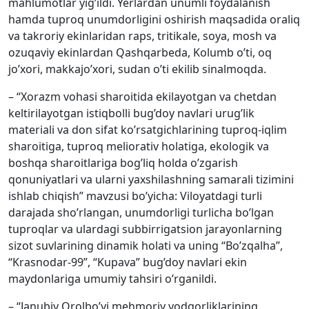
mahlumotlar yig’ildi. Yerlardan unumli foydalanish
hamda tuproq unumdorligini oshirish maqsadida oraliq
va takroriy ekinlaridan raps, tritikale, soya, mosh va
ozuqaviy ekinlardan Qashqarbeda, Kolumb o’ti, oq
jo’xori, makkajo’xori, sudan o’ti ekilib sinalmoqda.
– “Xorazm vohasi sharoitida ekilayotgan va chetdan
keltirilayotgan istiqbolli bug’doy navlari urug’lik
materiali va don sifat ko’rsatgichlarining tuproq-iqlim
sharoitiga, tuproq meliorativ holatiga, ekologik va
boshqa sharoitlariga bog’liq holda o’zgarish
qonuniyatlari va ularni yaxshilashning samarali tizimini
ishlab chiqish” mavzusi bo’yicha: Viloyatdagi turli
darajada sho’rlangan, unumdorligi turlicha bo’lgan
tuproqlar va ulardagi subbirrigatsion jarayonlarning
sizot suvlarining dinamik holati va uning “Bo’zqalha”,
“Krasnodar-99”, “Kupava” bug’doy navlari ekin
maydonlariga umumiy tahsiri o’rganildi.
– “Janubiy Orolbo’yi mehmoriy yodgorliklarining