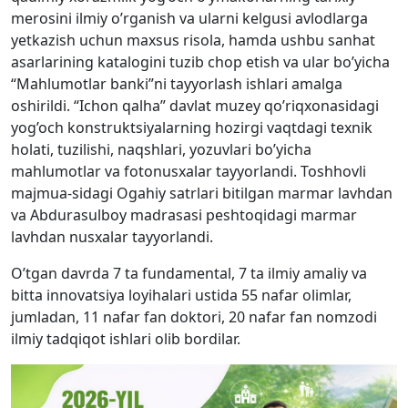
merosini ilmiy o’rganish va ularni kelgusi avlodlarga
yetkazish uchun maxsus risola, hamda ushbu sanhat
asarlarining katalogini tuzib chop etish va ular bo’yicha
“Mahlumotlar banki”ni tayyorlash ishlari amalga
oshirildi. “Ichon qalha” davlat muzey qo’riqxonasidagi
yog’och konstruktsiyalarning hozirgi vaqtdagi texnik
holati, tuzilishi, naqshlari, yozuvlari bo’yicha
mahlumotlar va fotonusxalar tayyorlandi. Toshhovli
majmua-sidagi Ogahiy satrlari bitilgan marmar lavhdan
va Abdurasulboy madrasasi peshtoqidagi marmar
lavhdan nusxalar tayyorlandi.
O’tgan davrda 7 ta fundamental, 7 ta ilmiy amaliy va
bitta innovatsiya loyihalari ustida 55 nafar olimlar,
jumladan, 11 nafar fan doktori, 20 nafar fan nomzodi
ilmiy tadqiqot ishlari olib bordilar.