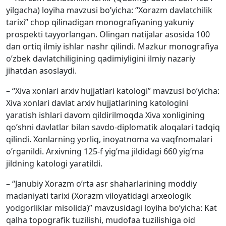
yilgacha) loyiha mavzusi bo’yicha: “Xorazm davlatchilik
tarixi” chop qilinadigan monografiyaning yakuniy
prospekti tayyorlangan. Olingan natijalar asosida 100
dan ortiq ilmiy ishlar nashr qilindi. Mazkur monografiya
o’zbek davlatchiligining qadimiyligini ilmiy nazariy
jihatdan asoslaydi.
– “Xiva xonlari arxiv hujjatlari katologi” mavzusi bo’yicha:
Xiva xonlari davlat arxiv hujjatlarining katologini
yaratish ishlari davom qildirilmoqda Xiva xonligining
qo’shni davlatlar bilan savdo-diplomatik aloqalari tadqiq
qilindi. Xonlarning yorliq, inoyatnoma va vaqfnomalari
o’rganildi. Arxivning 125-f yig’ma jildidagi 660 yig’ma
jildning katologi yaratildi.
– “Janubiy Xorazm o’rta asr shaharlarining moddiy
madaniyati tarixi (Xorazm viloyatidagi arxeologik
yodgorliklar misolida)” mavzusidagi loyiha bo’yicha: Kat
qalha topografik tuzilishi, mudofaa tuzilishiga oid