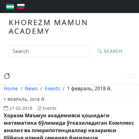
KHOREZM MAMUN
ACADEMY
SEARCH
Home
News
Events
1 февраль, 2018 й.
1 ФЕВРАЛЬ, 2018 Й.
27-02-2018
Events
Хоразм Маъмун академияси қошидаги
математика бўлимида ўтказиладиган
Комплекс
анализ ва плюрипотенциаллар назарияси
бўйича илмий семинар йиғилиши