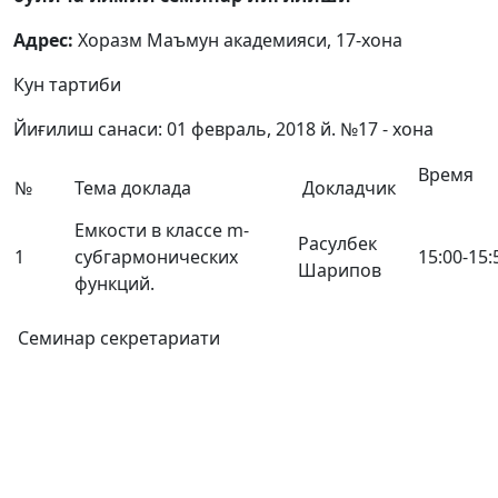
Адрес:
Хоразм Маъмун академияси, 17-хона
Кун тартиби
Йиғилиш санаси: 01 февраль, 2018 й. №17 - хона
Время
№
Тема доклада
Докладчик
Емкости в классе m-
Расулбек
1
субгармонических
15:00-15:
Шарипов
функций.
Семинар секретариати