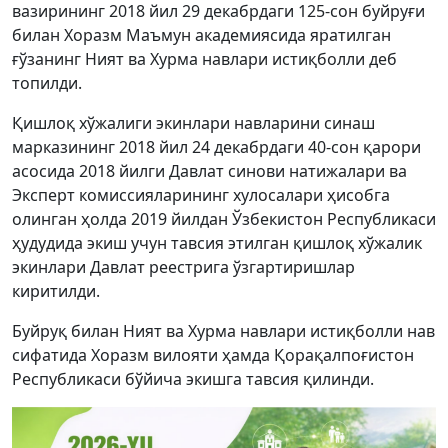
вазирининг 2018 йил 29 декабрдаги 125-сон буйруғи
билан Хоразм Маъмун академиясида яратилган
ғўзанинг Ният ва Хурма навлари истиқболли деб
топилди.
Қишлоқ хўжалиги экинлари навларини синаш
марказининг 2018 йил 24 декабрдаги 40-сон қарори
асосида 2018 йилги Давлат синови натижалари ва
Эксперт комиссияларининг хулосалари ҳисобга
олинган ҳолда 2019 йилдан Ўзбекистон Республикаси
ҳудудида экиш учун тавсия этилган қишлоқ хўжалик
экинлари Давлат реестрига ўзгартиришлар
киритилди.
Буйруқ билан Ният ва Хурма навлари истиқболли нав
сифатида Хоразм вилояти ҳамда Қорақалпоғистон
Республикаси бўйича экишга тавсия қилинди.