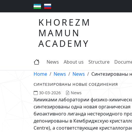
KHOREZM
MAMUN
ACADEMY
News
About us
Structure
Docume
Home
News
News
Синтезированы 
СИНТЕЗИРОВАНЫ НОВЫЕ СОЕДИНЕНИЯ
30-03-2026
News
Химиками лаборатории физико-химическ
синтезированы одна новая органическая 
биоактивного лиганда нестероидного пр
депонированы в Кембриджскую кристаллог
Centre), а соответствующие кристаллогр