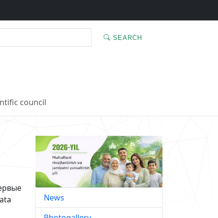
SEARCH
ntific council
ервые
News
ata
Photogallery