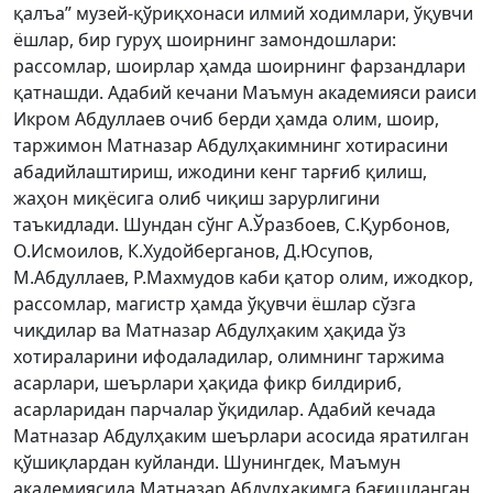
қалъа” музей-қўриқхонаси илмий ходимлари, ўқувчи
ёшлар, бир гуруҳ шоирнинг замондошлари:
рассомлар, шоирлар ҳамда шоирнинг фарзандлари
қатнашди. Адабий кечани Маъмун академияси раиси
Икром Абдуллаев очиб берди ҳамда олим, шоир,
таржимон Матназар Абдулҳакимнинг хотирасини
абадийлаштириш, ижодини кенг тарғиб қилиш,
жаҳон миқёсига олиб чиқиш зарурлигини
таъкидлади. Шундан сўнг А.Ўразбоев, С.Қурбонов,
О.Исмоилов, К.Худойберганов, Д.Юсупов,
М.Абдуллаев, Р.Махмудов каби қатор олим, ижодкор,
рассомлар, магистр ҳамда ўқувчи ёшлар сўзга
чиқдилар ва Матназар Абдулҳаким ҳақида ўз
хотираларини ифодаладилар, олимнинг таржима
асарлари, шеърлари ҳақида фикр билдириб,
асарларидан парчалар ўқидилар. Адабий кечада
Матназар Абдулҳаким шеърлари асосида яратилган
қўшиқлардан куйланди. Шунингдек, Маъмун
академиясида Матназар Абдулҳакимга бағишланган