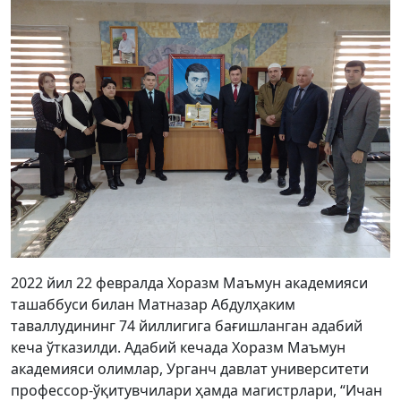
2022 йил 22 февралда Хоразм Маъмун академияси
ташаббуси билан Матназар Абдулҳаким
таваллудининг 74 йиллигига бағишланган адабий
кеча ўтказилди. Адабий кечада Хоразм Маъмун
академияси олимлар, Урганч давлат университети
профессор-ўқитувчилари ҳамда магистрлари, “Ичан