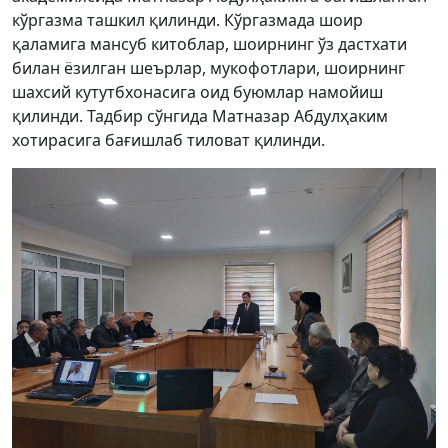
кўргазма ташкил қилинди. Кўргазмада шоир
қаламига мансуб китоблар, шоирнинг ўз дастхати
билан ёзилган шеърлар, мукофотлари, шоирнинг
шахсий кутутбхонасига оид буюмлар намойиш
қилинди. Тадбир сўнгида Матназар Абдулҳаким
хотирасига бағишлаб тиловат қилинди.