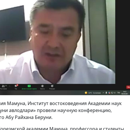
мия Мамуна, Институт востоковедения Академии наук
уни авлодлари» провели научную конференцию,
о Абу Райхана Беруни.
Хорезмской академии Мамуна, профессора и студенты