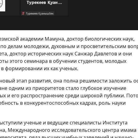
змской академии Мамуна, доктор биологических наук,
 по делам молодежи, духовным и просветительским воп
та, доктор исторических наук Санжар Давлетов и они
ты этого семинара в обучении студентов, молодых
в формировании их как ученых.
в новый этап развития, она полна решимости заложить 
ане одним из приоритетов стало глубокое изучение
ых и его распространение среди широкой публики. Пот
ебность в конкурентоспособных кадрах, роль науки
ыступили ученые и ведущие специалисты Института
ана, Международного исследовательского центра имама
иверситета, ряда высших учебных заведений и научно-