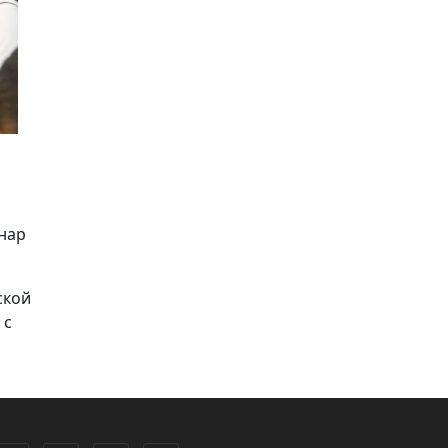
нар
ской
 с