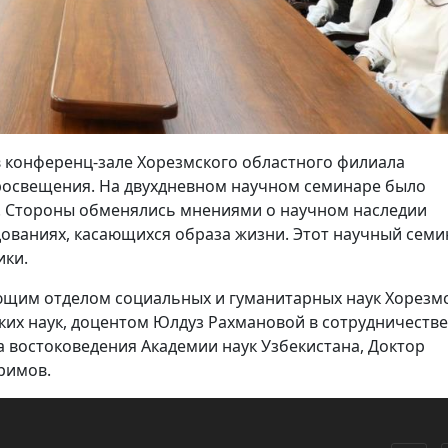
 конференц-зале Хорезмского областного филиала
просвещения. На двухдневном научном семинаре было
в. Стороны обменялись мнениями о научном наследии
дованиях, касающихся образа жизни. Этот научный семи
ики.
ющим отделом социальных и гуманитарных наук Хорезм
их наук, доцентом Юлдуз Рахмановой в сотрудничестве
 востоковедения Академии наук Узбекистана, Доктор
римов.