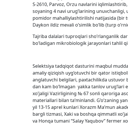
S-2610, Parvoz, Orzu navlarini iqlimlashtiri
soyaning 4 navi urug’larining unuvchanligi, u
pomidor mahalliylashtirilishi natijasida (bir 
Daykon ildiz mevali o’simlik bo’lib (turp o’r
Tajriba dalalari tuproqlari sho’rlanganlik da
bo’ladigan mikrobiologik jarayonlari tahlil qi
Selektsiya tadqiqot dasturini maqbul muddat
amaliy qiziqish uyg’otuvchi bir qator istiqbol
anglatuvchi belgilari, paxtachilikda ustuvor 
dan kam bo’lmagan yakka tanlov urug’lari eki
xo’jaligi Vazirligining № 67 sonli qaroriga a
materiallari bilan ta’minlandi. G’o’zaning y
yil 13-15 aprel kunlari Xorazm Ma’mun akade
bargli tizmasi, Xaki va boshqa qimmatli xo’ja
va Honqa tumani “Salay Yaqubov” fermer xo’jal