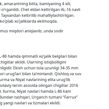
k, amarantning bitta, bamiyaning 4 xili,
o’rganildi. Chet eldan keltirilgan AL-16 navli
 Tayvandan keltirilib mahalliylashtirilgan.
 ko’plab xo’jaliklarda ekilmoqda.
 gumus miqdori aniqlanib, unda sodir
86 hamda qimmatli xo’jalik belgilari bilan
igitlar ekildi. Ularning istiqbolligini
unligidir. Ekish uchun tola uzunligi 34-35 mm
i urug’lari bilan ta’minlandi. Qishloq va suv
urma va Niyat navlarining elita urug’lik
ilaviy terim asosida olingan chigitlar 2016
D, Xurma, Niyat navlari hamda L-86 kam
di. Bundan tashqari, Urganch tumani “Farrux”
yangi navlari va tizmalari ekildi.