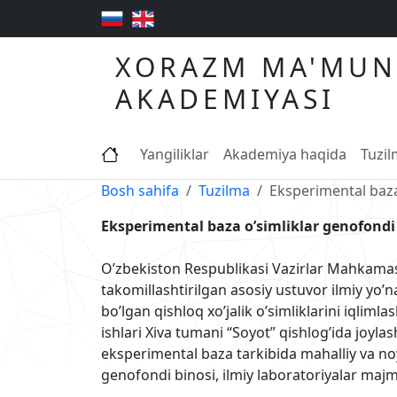
XORAZM MA'MUN
AKADEMIYASI
Yangiliklar
Akademiya haqida
Tuzi
Bosh sahifa
Tuzilma
Eksperimental baz
Eksperimental baza o’simliklar genofondi
O’zbekiston Respublikasi Vazirlar Mahkamas
takomillashtirilgan asosiy ustuvor ilmiy yo’
bo’lgan qishloq xo’jalik o’simliklarini iqlimla
ishlari Xiva tumani “Soyot” qishlog’ida joy
eksperimental baza tarkibida mahalliy va noy
genofondi binosi, ilmiy laboratoriyalar majm