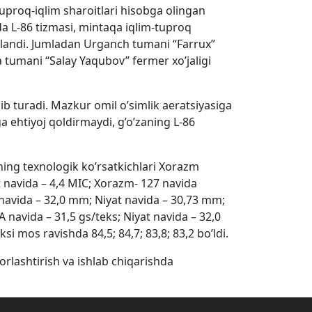
 tuproq-iqlim sharoitlari hisobga olingan
a L-86 tizmasi, mintaqa iqlim-tuproq
iqlandi. Jumladan Urganch tumani “Farrux”
a tumani “Salay Yaqubov” fermer xo’jaligi
nib turadi. Mazkur omil o’simlik aeratsiyasiga
hga ehtiyoj qoldirmaydi, g’o’zaning L-86
ining texnologik ko’rsatkichlari Xorazm
 navida – 4,4 MIC; Xorazm- 127 navida
 navida – 32,0 mm; Niyat navida – 30,73 mm;
navida – 31,5 gs/teks; Niyat navida – 32,0
ksi mos ravishda 84,5; 84,7; 83,8; 83,2 bo’ldi.
rorlashtirish va ishlab chiqarishda