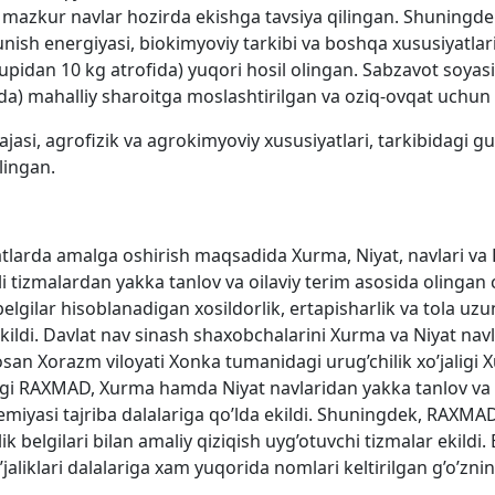
b, mazkur navlar hozirda ekishga tavsiya qilingan. Shuningde
nish energiyasi, biokimyoviy tarkibi va boshqa xususiyatlari 
tupidan 10 kg atrofida) yuqori hosil olingan. Sabzavot soyasi
nida) mahalliy sharoitga moslashtirilgan va oziq-ovqat uchun
rajasi, agrofizik va agrokimyoviy xususiyatlari, tarkibidagi
lingan.
larda amalga oshirish maqsadida Xurma, Niyat, navlari va L-
li tizmalardan yakka tanlov va oilaviy terim asosida olingan ch
belgilar hisoblanadigan xosildorlik, ertapisharlik va tola uz
ldi. Davlat nav sinash shaxobchalarini Xurma va Niyat navlvr
sosan Xorazm viloyati Xonka tumanidagi urug’chilik xo’jaligi X
angi RAXMAD, Xurma hamda Niyat navlaridan yakka tanlov va o
miyasi tajriba dalalariga qo’lda ekildi. Shuningdek, RAXMA
lik belgilari bilan amaliy qiziqish uyg’otuvchi tizmalar ekil
iklari dalalariga xam yuqorida nomlari keltirilgan g’o’zning 