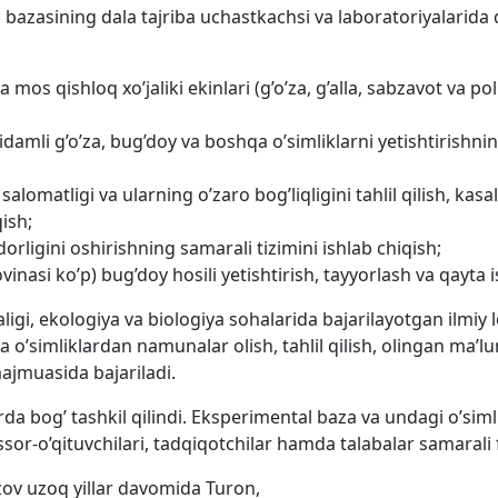
asining dala tajriba uchastkachsi va laboratoriyalarida qu
os qishloq xo’jaliki ekinlari (g’o’za, g’alla, sabzavot va poli
idamli g’o’za, bug’doy va boshqa o’simliklarni yetishtirishni
lomatligi va ularning o’zaro bog’liqligini tahlil qilish, kasal
qish;
ligini oshirishning samarali tizimini ishlab chiqish;
ovinasi ko’p) bug’doy hosili yetishtirish, tayyorlash va qayta
i, ekologiya va biologiya sohalarida bajarilayotgan ilmiy loy
a o’simliklardan namunalar olish, tahlil qilish, olingan ma’
ajmuasida bajariladi.
’ tashkil qilindi. Eksperimental baza va undagi o’simlik
ssor-o’qituvchilari, tadqiqotchilar hamda talabalar samarali
 uzoq yillar davomida Turon,