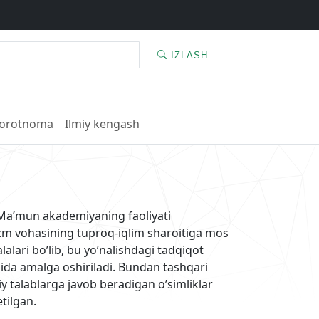
IZLASH
orotnoma
Ilmiy kengash
 Ma’mun akademiyaning faoliyati
orazm vohasining tuproq-iqlim sharoitiga mos
alalari bo’lib, bu yo’nalishdagi tadqiqot
sida amalga oshiriladi. Bundan tashqari
y talablarga javob beradigan o’simliklar
tilgan.