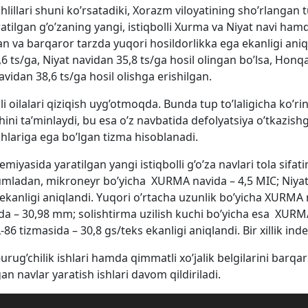
tahlillari shuni ko’rsatadiki, Xorazm viloyatining sho’rlangan
lgan g’o’zaning yangi, istiqbolli Xurma va Niyat navi hamd
gan va barqaror tarzda yuqori hosildorlikka ega ekanligi an
,6 ts/ga, Niyat navidan 35,8 ts/ga hosil olingan bo’lsa, Honq
vidan 38,6 ts/ga hosil olishga erishilgan.
i oilalari qiziqish uyg’otmoqda. Bunda tup to’laligicha ko’ri
ishini ta’minlaydi, bu esa o’z navbatida defolyatsiya o’tkazis
ichlariga ega bo’lgan tizma hisoblanadi.
yasida yaratilgan yangi istiqbolli g’o’za navlari tola sifat
 Jumladan, mikroneyr bo’yicha XURMA navida – 4,5 MIC; Niyat
C ekanligi aniqlandi. Yuqori o’rtacha uzunlik bo’yicha XURMA
a – 30,98 mm; solishtirma uzilish kuchi bo’yicha esa XURMA 
86 tizmasida – 30,8 gs/teks ekanligi aniqlandi. Bir xillik inde
urug’chilik ishlari hamda qimmatli xo’jalik belgilarini barqa
n navlar yaratish ishlari davom qildiriladi.