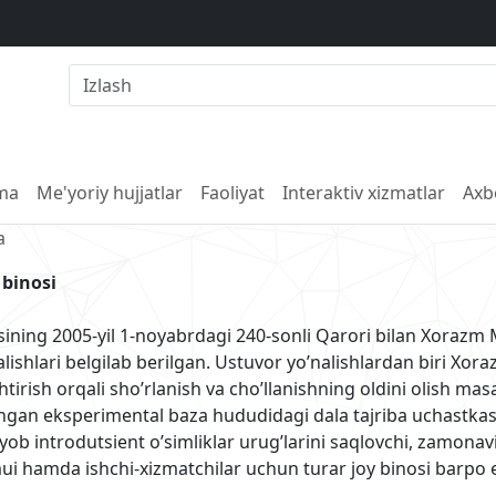
lma
Me'yoriy hujjatlar
Faoliyat
Interaktiv xizmatlar
Axb
a
 binosi
ining 2005-yil 1-noyabrdagi 240-sonli Qarori bilan Xorazm
nalishlari belgilab berilgan. Ustuvor yo’nalishlardan biri X
shtirish orqali sho’rlanish va cho’llanishning oldini olish mas
lashgan eksperimental baza hududidagi dala tajriba uchastka
ob introdutsient o’simliklar urug’larini saqlovchi, zamonavi
ui hamda ishchi-xizmatchilar uchun turar joy binosi barpo e