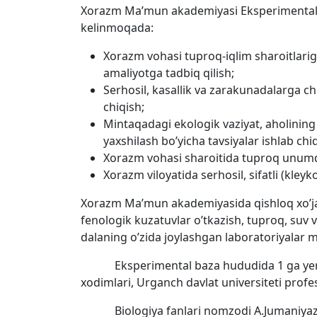
Xorazm Ma’mun akademiyasi Eksperimental baz
kelinmoqada:
Xorazm vohasi tuproq-iqlim sharoitlariga m
amaliyotga tadbiq qilish;
Serhosil, kasallik va zarakunadalarga ch
chiqish;
Mintaqadagi ekologik vaziyat, aholining sa
yaxshilash bo’yicha tavsiyalar ishlab chi
Xorazm vohasi sharoitida tuproq unumdor
Xorazm viloyatida serhosil, sifatli (kleyk
Xorazm Ma’mun akademiyasida qishloq xo’jalig
fenologik kuzatuvlar o’tkazish, tuproq, suv v
dalaning o’zida joylashgan laboratoriyalar m
Eksperimental baza hududida 1 ga yerda bog
xodimlari, Urganch davlat universiteti profe
Biologiya fanlari nomzodi A.Jumaniyazov