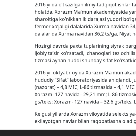
2016 yilda o’tkazilgan ilmiy-tadqiqot ishlar 
holatda, Xorazm Ma’mun akademiyasida yarati
sharoitiga ko’nikkanlik darajasi yuqori bo’l
fermer xo’jaligi dalalarida Xurma navidan 34
dalalarida Xurma navidan 36,2 ts/ga, Niyat na
Hozirgi davrda paxta tuplarining siyrak bargl
ijobiy ta’sir ko’rsatadi, chanoqlari tez ochil
tizmasi aynan huddi shunday sifat ko’rsatk
2016 yil oktyabr oyida Xorazm Ma’mun akademi
hududiy “Sifat” laboratoriyasida aniqlandi.
(nazorat) – 4,8 MIC; L-86 tizmasida – 4,1 MI
Xorazm- 127 navida– 29,21 mm; L-86 tizmasid
gs/teks; Xorazm- 127 navida – 32,6 gs/teks; L-
Kelgusi yillarda Xorazm viloyatida selektsiya-
ekilayotgan navlar bilan raqobatlasha oladiga