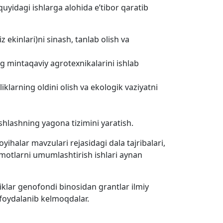
yidagi ishlarga alohida e’tibor qaratib
z ekinlari)ni sinash, tanlab olish va
ng mintaqaviy agrotexnikalarini ishlab
liklarning oldini olish va ekologik vaziyatni
 ishlashning yagona tizimini yaratish.
ihalar mavzulari rejasidagi dala tajribalari,
lumotlarni umumlashtirish ishlari aynan
lar genofondi binosidan grantlar ilmiy
 foydalanib kelmoqdalar.