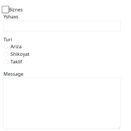
Biznes
Yshaxs
Turi
Ariza
Shikoyat
Taklif
Message