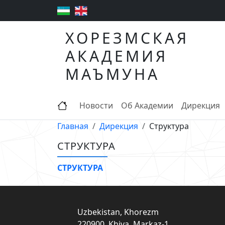
ХОРЕЗМСКАЯ
АКАДЕМИЯ
МАЪМУНА
Новости
Об Академии
Дирекция
Главная
Дирекция
Структура
СТРУКТУРА
СТРУКТУРА
Uzbekistan, Khorezm
220900, Khiva, Markaz-1