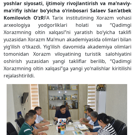
yoshlar siyosati, ijtimoiy rivojlantirish va ma’naviy-
ma’rifiy ishlar bo‘yicha o‘rinbosari Salaev San’atbek
Komilovich O‘zR
FA Tarix institutining Xorazm vohasi
arxeologiya yodgorliklari holati va “Qadimgi
Xorazmning oltin xalqasi”ni yaratish bo‘yicha taklifi
yuzasidan Xorazm Ma’mun akademiyasida olimlari bilan
yig‘ilish o‘tkazdi. Yig‘ilish davomida akademiya olimlari
tomonidan Xorazm viloyatining turistik salohiyatini
oshirish yuzasidan yangi takliflar berilib, “Qadimgi
Xorazmning oltin xalqasi”ga yangi yo‘nalishlar kiritilishi
rejalashtirildi.