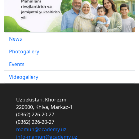
News
Photogallery
Events
Videogallery
Uzbekistan, Khorezm
220900, Khiva, Markaz-1
(0362) 226-20-27
(0362) 226-20-27
mamun@academy.uz
info-mamun@academy.uz