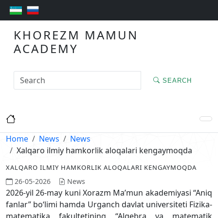
KHOREZM MAMUN
ACADEMY
SEARCH
Home
News
News
Xalqaro ilmiy hamkorlik aloqalari kengaymoqda
XALQARO ILMIY HAMKORLIK ALOQALARI KENGAYMOQDA
26-05-2026
News
2026-yil 26-may kuni Xorazm Ma’mun akademiyasi “Aniq
fanlar” bo‘limi hamda Urganch davlat universiteti Fizika-
matematika fakultetining “Algebra va matematik