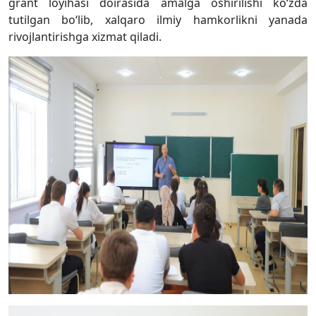
grant loyihasi doirasida amalga oshirilishi ko‘zda
tutilgan bo‘lib, xalqaro ilmiy hamkorlikni yanada
rivojlantirishga xizmat qiladi.