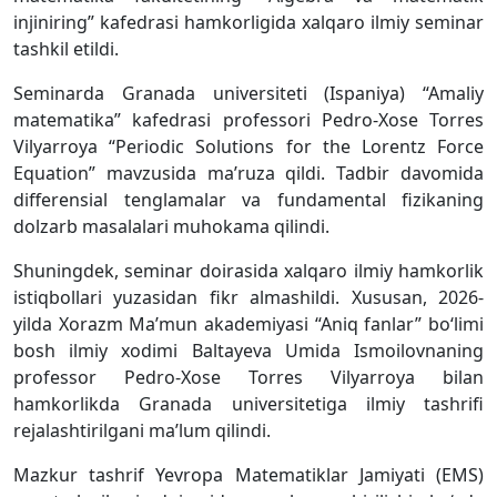
injiniring” kafedrasi hamkorligida xalqaro ilmiy seminar
tashkil etildi.
Seminarda Granada universiteti (Ispaniya) “Amaliy
matematika” kafedrasi professori Pedro-Xose Torres
Vilyarroya “Periodic Solutions for the Lorentz Force
Equation” mavzusida ma’ruza qildi. Tadbir davomida
differensial tenglamalar va fundamental fizikaning
dolzarb masalalari muhokama qilindi.
Shuningdek, seminar doirasida xalqaro ilmiy hamkorlik
istiqbollari yuzasidan fikr almashildi. Xususan, 2026-
yilda Xorazm Ma’mun akademiyasi “Aniq fanlar” bo‘limi
bosh ilmiy xodimi Baltayeva Umida Ismoilovnaning
professor Pedro-Xose Torres Vilyarroya bilan
hamkorlikda Granada universitetiga ilmiy tashrifi
rejalashtirilgani ma’lum qilindi.
Mazkur tashrif Yevropa Matematiklar Jamiyati (EMS)