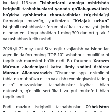
iyuldagi 113-son
“Islohotlarni amalga oshirishda
istiqbolli tashabbuslarni yanada qoʻllab-quvvatlash
boʻyicha qoʻshimcha chora-tadbirlar toʻgʻrisida”gi
farmoniga muvofiq, yurtimizda
“Kelajak uchun”
istiqbolli tashabbuslar forumini oʻtkazish amaliyoti joriy
qilingan edi. Unga aholidan 1 ming 300 dan ortiq taklif
va tashabbus kelib tushdi.
2026-yil 22-may kuni Strategik rivojlanish va islohotlar
agentligida forumning “TOP-10” tashabbusi mualliflarini
taqdirlash marosimi boʻlib oʻtdi. Bu forumda,
Xorazm
Maʼmun akademiyasi katta ilmiy xodimi Ashirov
Mansur Allanazarovich
“Cistanche spp. oʻsimligini
tabiatda muhofaza qilish va ekish texnologiyasini tadqiq
qilish” mavzusidagi tashabbuskor loyihasi bilan
qatnashib, gʻoliblik sertifikati va pul mukofoti bilan
taqdirlandi.
Endi mazkur istiqbolli tashabbuslar
Oʻzbekiston