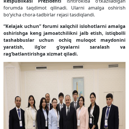
Respublikasi Prezidenti
ishtirokida oʻtkaziladigan
forumda taqdimot qilinadi. Ularni amalga oshirish
boʻyicha chora-tadbirlar rejasi tasdiqlandi.
“Kelajak uchun” forumi xalqchil islohotlarni amalga
oshirishga keng jamoatchilikni jalb etish, istiqbolli
tashabbuslar uchun ochiq muloqot maydonini
yaratish, ilg
‘
or g
‘
oyalarni saralash va
rag
‘
batlantirishga xizmat qiladi.