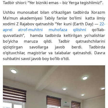
Tadbir shiori: “Yer bizniki emas – biz Yerga tegishlimiz!”.
Ushbu munosabat bilan o’tkazilgan tadbirda Xorazm
Ma’mun akademiyasi Tabiiy fanlar bo’limi katta ilmiy
xodimi Z Rajabov qatnashib “Yer kuni (Earth Day) —
22-
aprel
atrof-muhitni muhofaza qilishni
qoʻllab-
quvvatlash”, hamda tadbirda keltirilgan yo’nalishlar
bo’yicha maruza qildi. Tadbir qatnashchilarini
qiziqtirgan savollarga javob berdi. Tadbirda
o’qituvchilar, magistrlar va talabalar qatnashdi. Davra
suhbatini savol javob boy bo’lib o’tdi.