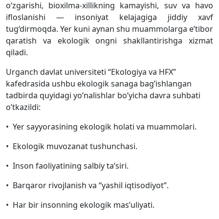
o‘zgarishi, bioxilma-xillikning kamayishi, suv va havo
ifloslanishi — insoniyat kelajagiga jiddiy xavf
tug‘dirmoqda. Yer kuni aynan shu muammolarga e’tibor
qaratish va ekologik ongni shakllantirishga xizmat
qiladi.
Urganch davlat universiteti “Ekologiya va HFX”
kafedrasida ushbu ekologik sanaga bag’ishlangan
tadbirda quyidagi yo‘nalishlar bo’yicha davra suhbati
o’tkazildi:
• Yer sayyorasining ekologik holati va muammolari.
• Ekologik muvozanat tushunchasi.
• Inson faoliyatining salbiy ta’siri.
• Barqaror rivojlanish va “yashil iqtisodiyot”.
• Har bir insonning ekologik mas’uliyati.