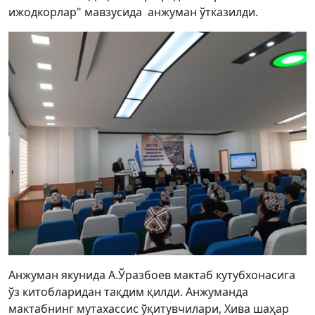
ижодкорлар" мавзусида анжуман ўтказилди.
Анжуман якунида А.Ўразбоев мактаб кутубхонасига
ўз китобларидан тақдим қилди. Анжуманда
мактабнинг мутахассис ўқитувчилари, Хива шаҳар