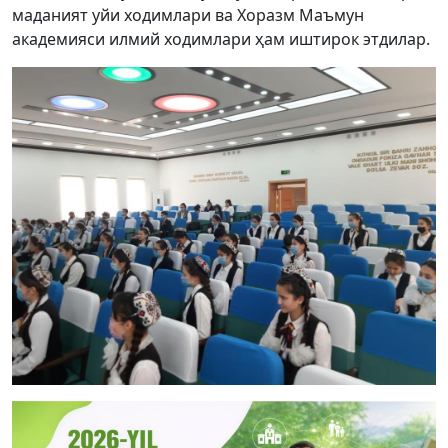
маданият уйи ходимлари ва Хоразм Маъмун
академияси илмий ходимлари ҳам иштирок этдилар.