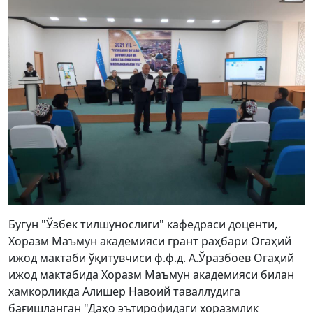
Бугун "Ўзбек тилшунослиги" кафедраси доценти,
Хоразм Маъмун академияси грант раҳбари Огаҳий
ижод мактаби ўқитувчиси ф.ф.д. А.Ўразбоев Огаҳий
ижод мактабида Хоразм Маъмун академияси билан
хамкорликда Алишер Навоий таваллудига
бағишланган "Даҳо эътирофидаги хоразмлик