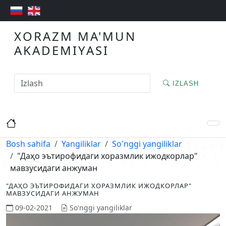
XORAZM MA'MUN
AKADEMIYASI
IZLASH
Bosh sahifa
Yangiliklar
So'nggi yangiliklar
"Даҳо эътирофидаги хоразмлик ижодкорлар"
мавзусидаги анжуман
"ДАҲО ЭЪТИРОФИДАГИ ХОРАЗМЛИК ИЖОДКОРЛАР"
МАВЗУСИДАГИ АНЖУМАН
09-02-2021
So'nggi yangiliklar