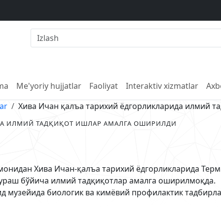
lma
Me'yoriy hujjatlar
Faoliyat
Interaktiv xizmatlar
Axb
lar
Хива Ичан қалъа тарихий ёдгорликларида илмий т
ДА ИЛМИЙ ТАДҚИҚОТ ИШЛАР АМАЛГА ОШИРИЛДИ
онидан Хива Ичан-қалъа тарихий ёдгорликларида Тер
кураш бўйича илмий тадқиқотлар амалга оширилмоқда.
д музейида биологик ва кимёвий профилактик тадбирл