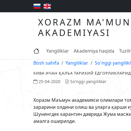
XORAZM MA'MUN
AKADEMIYASI
Yangiliklar
Akademiya haqida
Tuzi
Bosh sahifa
Yangiliklar
So'nggi yangilik
ХИВА ИЧАН ҚАЛЪА ТАРИХИЙ ЁДГОРЛИКЛАРИ
25-04-2020
So'nggi yangiliklar
Хоразм Маъмун академияси олимлари том
зарарини олдини олиш ва уларга қарши 
Шунингдек карантин даврида Жума масжи
амалга оширилди.