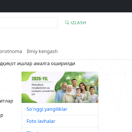
IZLASH
orotnoma
Ilmiy kengash
адқиқот ишлар амалга оширилди
митлар
So'nggi yangiliklar
ар
Foto lavhalar