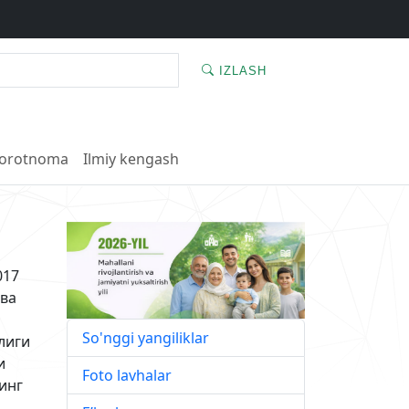
IZLASH
orotnoma
Ilmiy kengash
017
 ва
So'nggi yangiliklar
лиги
и
Foto lavhalar
инг