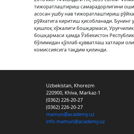
тижоратлаштириш самарадорлигини ошир
асосан ушбу нав тижоратлаштириш рўйхат
рўйхатига киритиш ҳисобланади. Бунинг 
қишлоқ хўжалиги бошқармаси, Уруғчилик
бошқармаси ҳамда Ўзбекистон Республи
бўлимидан қўллаб-қувватлаш хатлари ол
комиссиясига тақдим қилинди.
Uzbekistan, Khorezm
220900, Khiva, Markaz-1
(0362) 226-20-27
(0362) 226-20-27
mamun@academy.uz
info-mamun@academy.uz