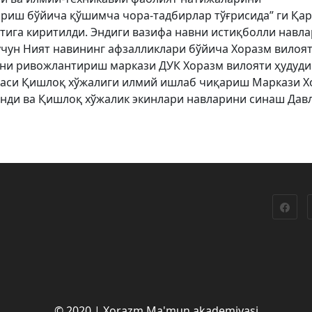
иш бўйича қўшимча чора-тадбирлар тўғрисида” ги Қа
ига киритилди. Эндиги вазифа навни истиқболли навла
учун Ният навининг афзалликлари бўйича Хоразм вилоя
ни ривожлантириш маркази ДУК Хоразм вилояти ҳудуд
каси Қишлоқ хўжалиги илмий ишлаб чиқариш Маркази Х
инди ва Қишлоқ хўжалик экинлари навларини синаш Дав
© 2020 | Xorazm Ma'mun akademiyasi