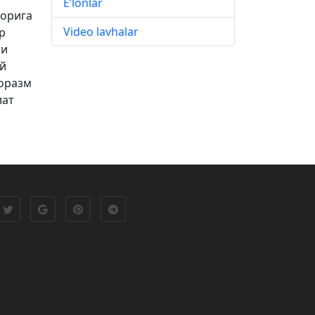
E’lonlar
рорига
Video lavhalar
р
ти
ий
оразм
лат