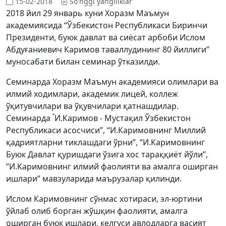
15-02-2018
So'nggi yangiliklar
2018 йил 29 январь куни Хоразм Маъмун
академиясида “Ўзбекистон Республикаси Биринчи
Президенти, буюк давлат ва сиёсат арбоби Ислом
Абдуғаниевич Каримов таваллудининг 80 йиллиги”
муносабати билан семинар ўтказилди.
Семинарда Хоразм Маъмун академияси олимлари ва
илмий ходимлари, академик лицей, коллеж
ўқитувчилари ва ўқувчилари қатнашдилар.
“
Семинарда
И.Каримов - Мустақил Ўзбекистон
Республикаси асосчиси”, “И.Каримовнинг Миллий
қадриятларни тиклашдаги ўрни”, “И.Каримовнинг
Буюк Давлат қуришдаги ўзига хос тараққиёт йўли”,
”И.Каримовнинг илмий фаолияти ва амалга оширган
ишлари” мавзуларида маърузалар қилинди.
Ислом Каримовнинг сўнмас хотираси, эл-юртини
ўйлаб олиб борган жўшқин фаолияти, амалга
оширган буюк ишлари, келгуси авлодларга васият