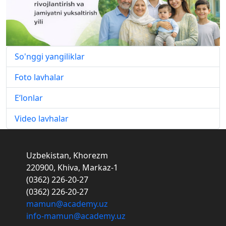
So'nggi yangiliklar
Foto lavhalar
E’lonlar
Video lavhalar
Uzbekistan, Khorezm
220900, Khiva, Markaz-1
(0362) 226-20-27
(0362) 226-20-27
mamun@academy.uz
info-mamun@academy.uz