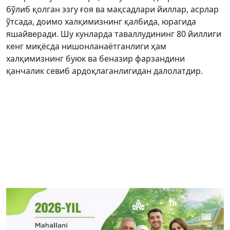
бўлиб қолган эзгу ғоя ва мақсадлари йиллар, асрлар
ўтсада, доимо халқимизнинг қалбида, юрагида
яшайверади. Шу кунларда таваллудининг 80 йиллиги
кенг миқёсда нишонланаётганлиги ҳам
халқимизнинг буюк ва беназир фарзандини
қанчалик севиб ардоқлаганлигидан далолатдир.