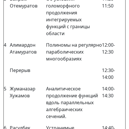
Отемуратов
голоморфного
11:50
продолжения
интегрируемых
функций с границы
области
4
Алимардон
Полиномы на регулярно
12:00-
Атамуратов
параболических
12:30
многообразиях
Перерыв
12:30-
14:00
5
Жуманазар
Аналитическое
14:00-
Хужамов
продолжение функций
14:30
вдоль параллельных
алгебраических
сечений.
6
Расулбек
Устранимые
14:40-