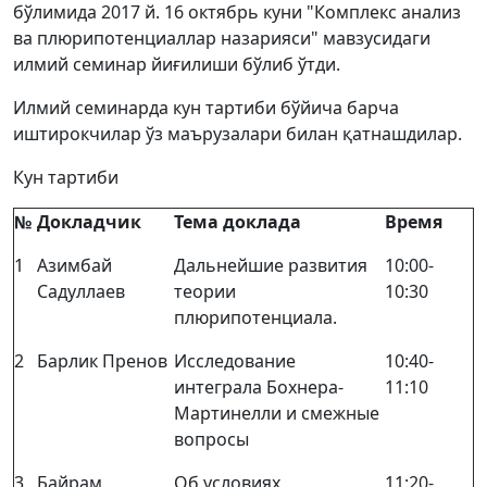
бўлимида 2017 й. 16 октябрь куни "Комплекс анализ
ва плюрипотенциаллар назарияси" мавзусидаги
илмий семинар йиғилиши бўлиб ўтди.
Илмий семинарда кун тартиби бўйича барча
иштирокчилар ўз маърузалари билан қатнашдилар.
Кун тартиби
№
Докладчик
Тема доклада
Время
1
Азимбай
Дальнейшие развития
10:00-
Садуллаев
теории
10:30
плюрипотенциала.
2
Барлик Пренов
Исследование
10:40-
интеграла Бохнера-
11:10
Мартинелли и смежные
вопросы
3
Байрам
Об условиях
11:20-