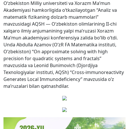
O‘zbekiston Milliy universiteti va Xorazm Ma’mun
Akademiyasi hamkorligida o‘tkazilayotgan “Analiz va
matematik fizikaning dolzarb muammolari”
mavzusidagi AQSH — O‘zbekiston olimlarining II-chi
xalqaro ilmiy anjumanining yalpi ma’ruzasi Xorazm
Ma’mun akademiyasi konferensiya zalida bo’lib o’tdi.
Unda Abdulla Azamov (O’zR FA Matematika instituti,
O’zbekiston) “On approximate solving with high
precision for quadratic systems and fractals”
mavzusida va Leonid Bunimovich (Djordjiya
Texnologiyalar instituti, AQSh) “Cross-immunoreactivity
Generates Local Immunodeficiency” mavzusida o’z
ma’ruzalari bilan qatnashdilar.