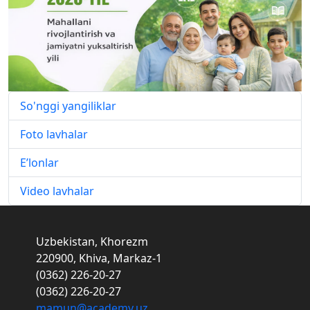
So'nggi yangiliklar
Foto lavhalar
E’lonlar
Video lavhalar
Uzbekistan, Khorezm
220900, Khiva, Markaz-1
(0362) 226-20-27
(0362) 226-20-27
mamun@academy.uz