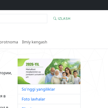
IZLASH
orotnoma
Ilmiy kengash
тории,
So'nggi yangiliklar
я в
Foto lavhalar
ад в