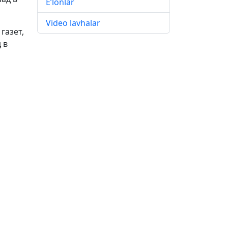
E’lonlar
Video lavhalar
газет,
 в