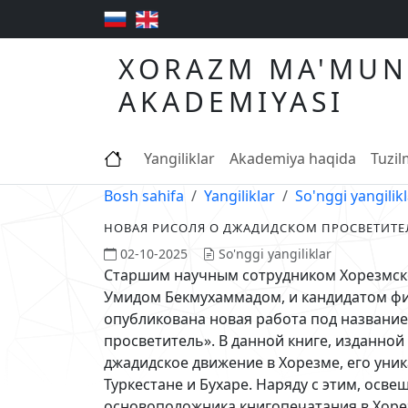
XORAZM MA'MUN
AKADEMIYASI
Yangiliklar
Akademiya haqida
Tuzi
Bosh sahifa
Yangiliklar
So'nggi yangilik
НОВАЯ РИСОЛЯ О ДЖАДИДСКОМ ПРОСВЕТИТЕ
02-10-2025
So'nggi yangiliklar
Старшим научным сотрудником Хорезмско
Умидом Бекмухаммадом, и кандидатом фи
опубликована новая работа под названи
просветитель». В данной книге, изданной
джадидское движение в Хорезме, его уни
Туркестане и Бухаре. Наряду с этим, осв
основоположника книгопечатания в Хорезм