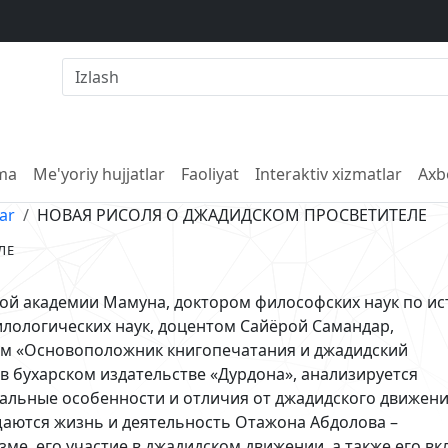
lma
Me'yoriy hujjatlar
Faoliyat
Interaktiv xizmatlar
Axb
lar
НОВАЯ РИСОЛЯ О ДЖАДИДСКОМ ПРОСВЕТИТЕЛЕ
ЛЕ
й академии Мамуна, доктором философских наук по ис
лологических наук, доцентом Сайёрой Самандар,
ем «Основоположник книгопечатания и джадидский
 в бухарском издательстве «Дурдона», анализируется
кальные особенности и отличия от джадидского движени
ещаются жизнь и деятельность Отажона Абдолова –
е, его участие в джадидском движении, а также его вкл