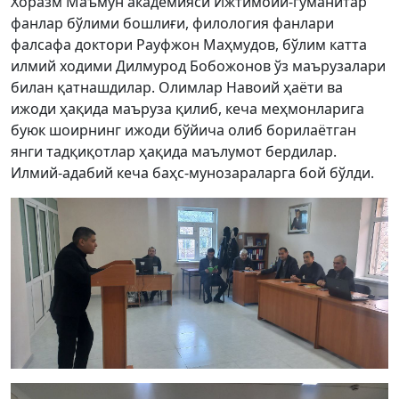
Хоразм Маъмун академияси Ижтимоий-гуманитар
фанлар бўлими бошлиғи, филология фанлари
фалсафа доктори Рауфжон Маҳмудов, бўлим катта
илмий ходими Дилмурод Бобожонов ўз маърузалари
билан қатнашдилар. Олимлар Навоий ҳаёти ва
ижоди ҳақида маъруза қилиб, кеча меҳмонларига
буюк шоирнинг ижоди бўйича олиб борилаётган
янги тадқиқотлар ҳақида маълумот бердилар.
Илмий-адабий кеча баҳс-мунозараларга бой бўлди.