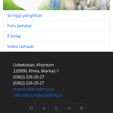
So'nggi yangiliklar
Foto lavhalar
E’lonlar
Video lavhalar
Uzbekistan, Khorezm
220900, Khiva, Markaz-1
(0362) 226-20-27
(0362) 226-20-27
mamun@academy.uz
info-mamun@academy.uz