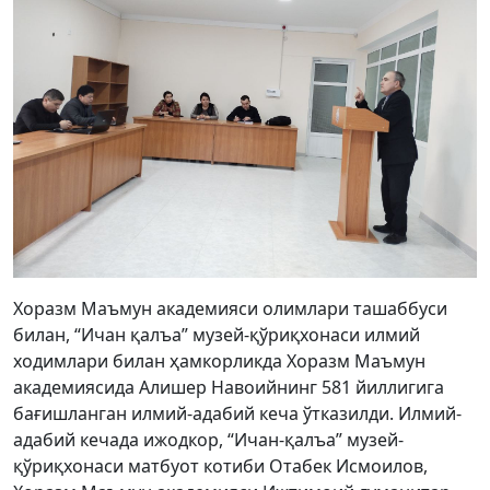
Хоразм Маъмун академияси олимлари ташаббуси
билан, “Ичан қалъа” музей-қўриқхонаси илмий
ходимлари билан ҳамкорликда Хоразм Маъмун
академиясида Алишер Навоийнинг 581 йиллигига
бағишланган илмий-адабий кеча ўтказилди. Илмий-
адабий кечада ижодкор, “Ичан-қалъа” музей-
қўриқхонаси матбуот котиби Отабек Исмоилов,