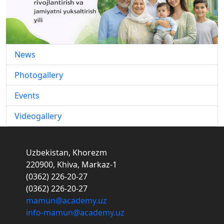
News
Photogallery
Events
Videogallery
Uzbekistan, Khorezm
220900, Khiva, Markaz-1
(0362) 226-20-27
(0362) 226-20-27
mamun@academy.uz
info-mamun@academy.uz