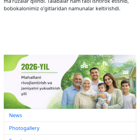
ma’ruzalar qilindi. Talabalar ham faol ishtirok etishib,
bobokalonimiz o’gitlaridan namunalar keltirishdi.
News
Photogallery