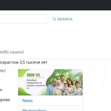
SEARCH
ntific council
зрастом 3,5 тысячи лет
ЛЕТ
и.
ирова
News
Photogallery