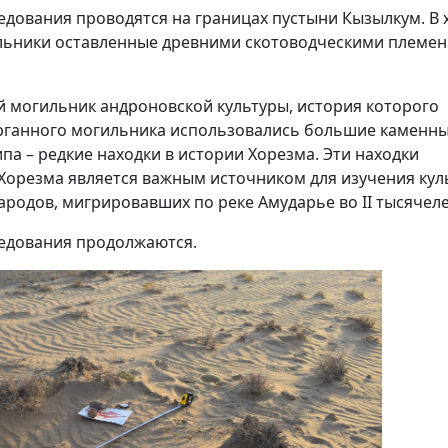
дования проводятся на границах пустыни Кызылкум. В 
льники оставленные древними скотоводческими племе
 могильник андроновской культуры, история которого
курганного могильника использовались большие каменн
ипа – редкие находки в истории Хорезма. Эти находки
орезма является важным источником для изучения кул
ародов, мигрировавших по реке Амударье во II тысячеле
едования продолжаются.