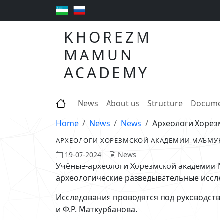
KHOREZM
MAMUN
ACADEMY
News
About us
Structure
Docume
Home
News
News
Археологи Хорез
АРХЕОЛОГИ ХОРЕЗМСКОЙ АКАДЕМИИ МАЪМУН
19-07-2024
News
Учёные-археологи Хорезмской академии 
археологические разведывательные иссл
Исследования проводятся под руководство
и Ф.Р. Маткурбанова.