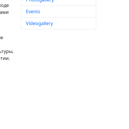
ходе
Events
нами
Videogallery
ые
ьтуры,
тии.