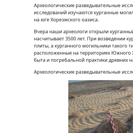
Археологические разведывательные иссле
исследований изучаются курганные моги
на юге Хорезмского оазиса.
Вчера наши археологи открыли курганный
насчитывает 3500 лет. При возведении 
плиты, а курганного могильники такого т
расположенные на территориях Южного Х
быта и погребальной практики древних н
Археологические разведывательные иссл