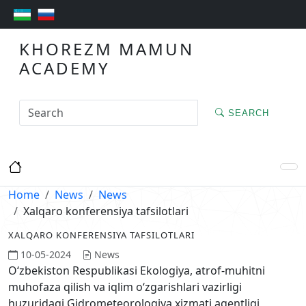
KHOREZM MAMUN
ACADEMY
SEARCH
Home
News
News
Xalqaro konferensiya tafsilotlari
XALQARO KONFERENSIYA TAFSILOTLARI
10-05-2024
News
O‘zbekiston Respublikasi Ekologiya, atrof-muhitni
muhofaza qilish va iqlim o‘zgarishlari vazirligi
huzuridagi Gidrometeorologiya xizmati agentligi