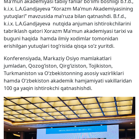
Ma’mun akademiyasi tabiiy fanlar bo’limi boshligí b.f.d.,
k.i.x. L.A.Gandjayeva “Xorazm Ma’mun Akademiyasining
yutuqlari” mavzusida ma’ruza bilan qatnashdi. B.f.d.,
k.i.x. L.A.Gandjayeva nutqida anjuman ishtirokchilarini
tabriklash qatori Xorazm Ma’mun akademiyasi tarixi va
buguni haqida hamda ilmiy xodimlar tomonidan
erishilgan yutuqlari tog’risida qisqa so‘z yuritdi.
Konferensiyada, Markaziy Osiyo mamlakatlari
jumladan, Qozogʻiston, Qirgʻiziston, Tojikiston,
Turkmaniston va Oʻzbekistonning asosiy vazirliklari
hamda Oʻzbekiston akademik hamjamiyati vakillaridan
100 ga yaqin ishtirokchi qatnashishdi.