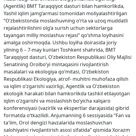
(Agentlik) BMT Taraqqiyot dasturi bilan hamkorlikda,
Yashil iqlim jamg‘armasi tomonidan moliyalashtirilgan
“O‘zbekistonda moslashuvning o‘rta va uzoq muddatli
rejalashtirilishini olg‘a surish uchun sektorlarga
tayangan milliy moslashuv rejasi” qo‘shma loyihasini
amalga oshirmoqda. Ushbu loyiha doirasida joriy
yilning 6 – 7-may kunlari Toshkent shahrida, BMT
Taraqqiyot dasturi, O‘zbekiston Respublikasi Oliy Majlisi
Senatining Orolbo‘yi mintaqasini rivojlantirish
masalalari va ekologiya qo‘mitasi, O‘zbekiston
Respublikasi Ekologiya, atrof- muhitni muhofaza qilish
va iqlim o‘zgarishi vazirligi, Agentlik va O‘zbekiston
ekologik harakati bilan hamkorlikda tashkil etilayotgan
iqlim o‘zgarishi va moslashish bo‘yicha xalqaro
konferensiyasi (vazirlik va ekspertlar darajasida) gibrid
formatda o‘tkazilidi. Anjumanning 6 sessiyasida “Fan va
ta'lim, Orol dengizi havzalarida moslashuvchan
salohiyatni rivojlantirish asosi sifatida” qismida Xorazm