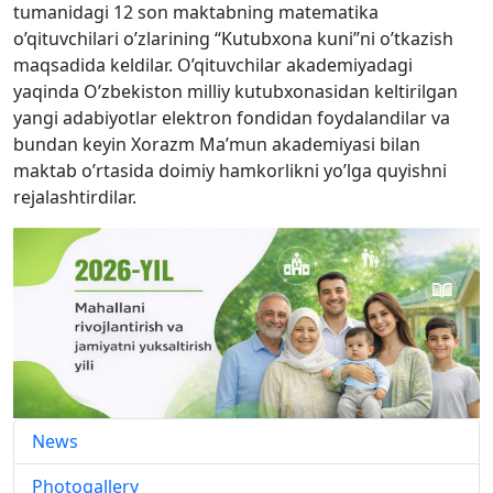
tumanidagi 12 son maktabning matematika
o’qituvchilari o’zlarining “Kutubxona kuni”ni o’tkazish
maqsadida keldilar. O’qituvchilar akademiyadagi
yaqinda O’zbekiston milliy kutubxonasidan keltirilgan
yangi adabiyotlar elektron fondidan foydalandilar va
bundan keyin Xorazm Ma’mun akademiyasi bilan
maktab o’rtasida doimiy hamkorlikni yo’lga quyishni
rejalashtirdilar.
News
Photogallery