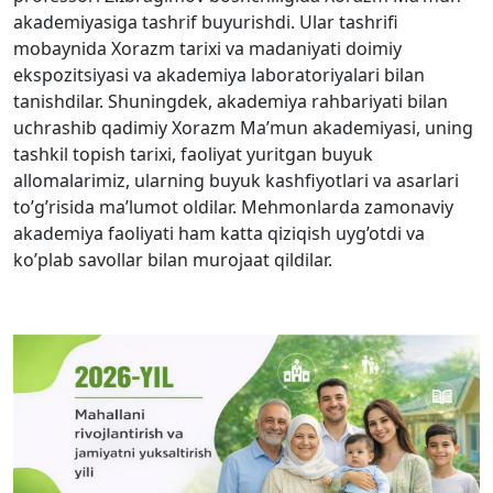
akademiyasiga tashrif buyurishdi. Ular tashrifi
mobaynida Xorazm tarixi va madaniyati doimiy
ekspozitsiyasi va akademiya laboratoriyalari bilan
tanishdilar. Shuningdek, akademiya rahbariyati bilan
uchrashib qadimiy Xorazm Ma’mun akademiyasi, uning
tashkil topish tarixi, faoliyat yuritgan buyuk
allomalarimiz, ularning buyuk kashfiyotlari va asarlari
to’g’risida ma’lumot oldilar. Mehmonlarda zamonaviy
akademiya faoliyati ham katta qiziqish uyg’otdi va
ko’plab savollar bilan murojaat qildilar.