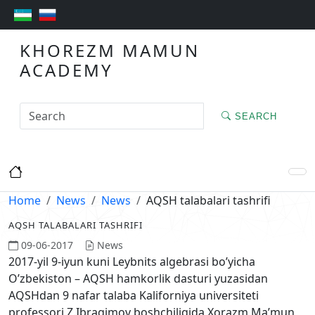
KHOREZM MAMUN
ACADEMY
SEARCH
Home
News
News
AQSH talabalari tashrifi
AQSH TALABALARI TASHRIFI
09-06-2017
News
2017-yil 9-iyun kuni Leybnits algebrasi bo’yicha
O’zbekiston – AQSH hamkorlik dasturi yuzasidan
AQSHdan 9 nafar talaba Kaliforniya universiteti
professori Z.Ibragimov boshchiligida Xorazm Ma’mun