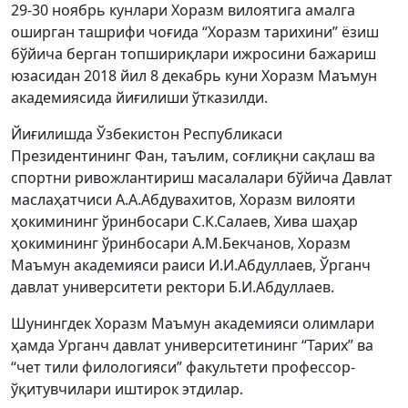
29-30 ноябрь кунлари Хоразм вилоятига амалга
оширган ташрифи чоғида “Хоразм тарихини” ёзиш
бўйича берган топшириқлари ижросини бажариш
юзасидан 2018 йил 8 декабрь куни Хоразм Маъмун
академиясида йиғилиши ўтказилди.
Йиғилишда Ўзбекистон Республикаси
Президентининг Фан, таълим, соғлиқни сақлаш ва
спортни ривожлантириш масалалари бўйича Давлат
маслаҳатчиси А.А.Абдувахитов, Хоразм вилояти
ҳокимининг ўринбосари С.К.Салаев, Хива шаҳар
ҳокимининг ўринбосари А.М.Бекчанов, Хоразм
Маъмун академияси раиси И.И.Абдуллаев, Ўрганч
давлат университети ректори Б.И.Абдуллаев.
Шунингдек Хоразм Маъмун академияси олимлари
ҳамда Урганч давлат университетининг “Тарих” ва
“чет тили филологияси” факультети профессор-
ўқитувчилари иштирок этдилар.