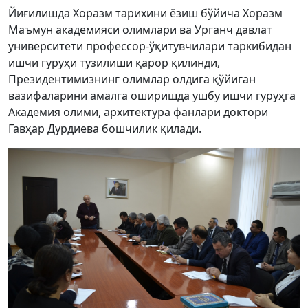
Йиғилишда Хоразм тарихини ёзиш бўйича Хоразм
Маъмун академияси олимлари ва Урганч давлат
университети профессор-ўқитувчилари таркибидан
ишчи гуруҳи тузилиши қарор қилинди,
Президентимизнинг олимлар олдига қўйиган
вазифаларини амалга оширишда ушбу ишчи гуруҳга
Академия олими, архитектура фанлари доктори
Гавҳар Дурдиева бошчилик қилади.