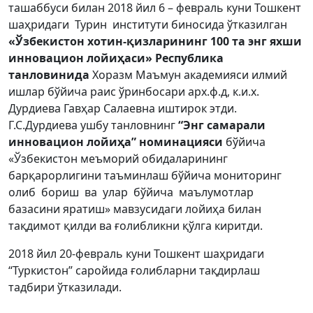
ташаббуси билан 2018 йил 6 – февраль куни Тошкент
шаҳридаги Турин институти биносида ўтказилган
«Ўзбекистон хотин-қизларининг 100 та энг яхши
инновацион лойиҳаси» Республика
танловинида
Хоразм Маъмун академияси илмий
ишлар бўйича раис ўринбосари арх.ф.д, к.и.х.
Дурдиева Гавҳар Салаевна иштирок этди.
Г.С.Дурдиева ушбу танловнинг
“Энг самарали
инновацион лойиҳа” номинацияси
бўйича
«Ўзбекистон меъморий обидаларининг
барқарорлигини таъминлаш бўйича мониторинг
олиб бориш
ва улар бўйича маълумотлар
базасини яратиш» мавзусидаги лойиҳа билан
тақдимот қилди ва ғолибликни қўлга киритди.
2018 йил 20-февраль куни Тошкент шаҳридаги
“Туркистон” саройида ғолибларни тақдирлаш
тадбири ўтказилади.