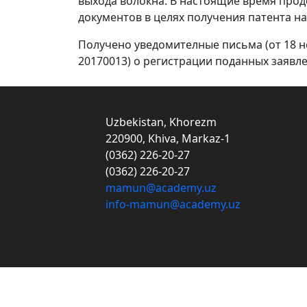
выхода волокна. В настоящие время про
документов в целях получения патента на
Получено уведомителные письма (от 18 но
20170013) о регистрации поданных заявл
Uzbekistan, Khorezm
220900, Khiva, Markaz-1
(0362) 226-20-27
(0362) 226-20-27
mamun@academy.uz
info-mamun@academy.uz