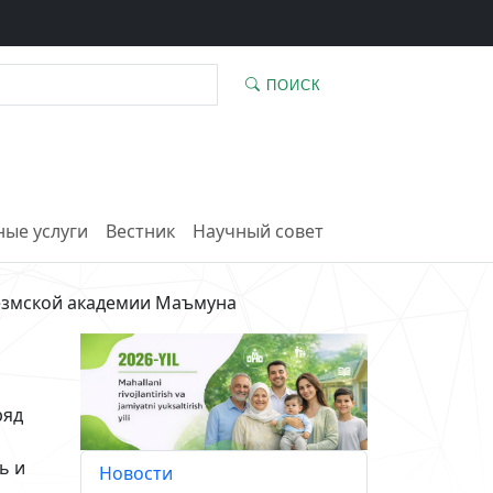
ПОИСК
ые услуги
Вестник
Научный совет
резмской академии Маъмуна
ряд
ь и
Новости