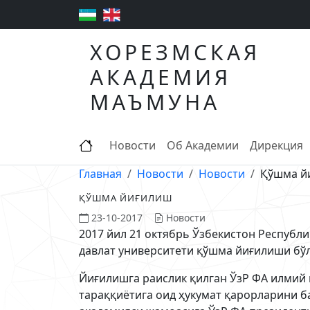
ХОРЕЗМСКАЯ
АКАДЕМИЯ
МАЪМУНА
Новости
Об Академии
Дирекция
Главная
Новости
Новости
Қўшма й
ҚЎШМА ЙИҒИЛИШ
23-10-2017
Новости
2017 йил 21 октябрь Ўзбекистон Республ
давлат университети қўшма йиғилиши бўл
Йиғилишга раислик қилган ЎзР ФА илмий
тараққиётига оид ҳукумат қарорларини 