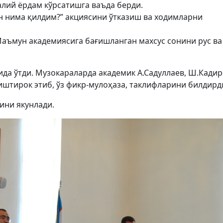
лий ёрдам кўрсатишга ваъда берди.
 нима қилдим?” акциясини ўтказиш ва ходимларни
аъмун академиясига бағишланган махсус сонини рус ва
да ўтди. Музокараларда академик А.Садуллаев, Ш.Кадир
иштирок этиб, ўз фикр-мулоҳаза, таклифларини билдирд
ини якунлади.