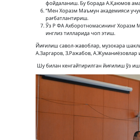
фойдаланиш. Бу борада А.Қаюмов ама
“Мен Хоразм Маъмун академияси учун
рағбатлантириш.
Ўз Р ФА Ахборотномасининг Хоразм М
инглиз тилларида чоп этиш.
Йиғилиш савол-жавоблар, музокара шакли
А.Заргаров, З.Ражабов, А.Жуманиёзовлар 
Шу билан кенгайтирилган йиғилиш ўз иш