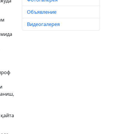
 жуда
Объявление
зм
Видеогалерея
имида
.
ироф
и
ланиш,
 қайта