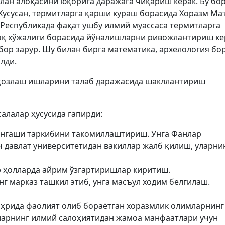
илан алоқасини юқорига даражага чиқариш керак. Бу бо
 Хусусан, термитларга қарши кураш борасида Хоразм М
 Республикада фақат ушбу илмий муассаса термитларга
оқ хўжалиги борасида йўналишларни ривожлантириш ке
бор зарур. Шу билан бирга математика, архелология бо
лди.
ҳозлаш ишларини талаб даражасида шакллантириш
алалар ҳусусида гапирди:
нгаши таркибини такомиллаштириш. Унга Фанлар
 давлат университетидан вакиллар жалб қилиш, уларни
р ҳолларда айрим ўзгартиришлар киритиш.
г марказ ташкил этиб, унга масъул ходим белгилаш.
аҳрида фаолият олиб бораётган хоразмлик олимларнинг
арнинг илмий салоҳиятидан жамоа манфаатлари учун