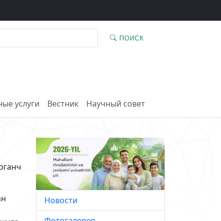
ПОИСК
ые услуги
Вестник
Научный совет
рганч
ан
Новости
Фотогалерея