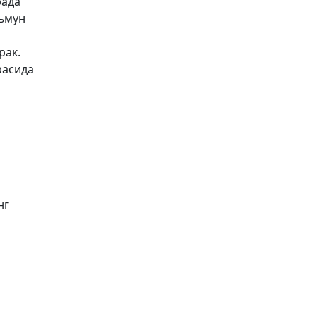
рада
аъмун
рак.
расида
нг