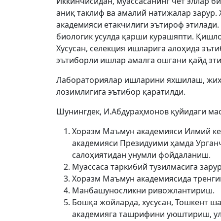
Иккинчисидан, муассасанинг чет эллар б
аниқ таклиф ва амалий натижалар зарур.
академияси етакчилиги эътироф этилади.
биологик усулда қарши курашяпти. Қишл
Хусусан, селекция ишларига алоҳида эъти
эътиборли ишлар амалга ошгани қайд эти
Лабораториялар ишларини яхшилаш, жи
лозимлигига эътибор қаратилди.
Шунингдек, И.Абдураҳмонов қуйидаги мас
Хоразм Маъмун академияси Илмий ке
академияси Президуими ҳамда Урганч
салоҳиятидан унумли фойдаланиш.
Муассаса таркибий тузилмасига зару
Хоразм Маъмун академиясида тренгин
Манбашуносликни ривожлантириш.
Бошқа жойларда, хусусан, Тошкент ш
академияга ташрифини уюштириш, ул