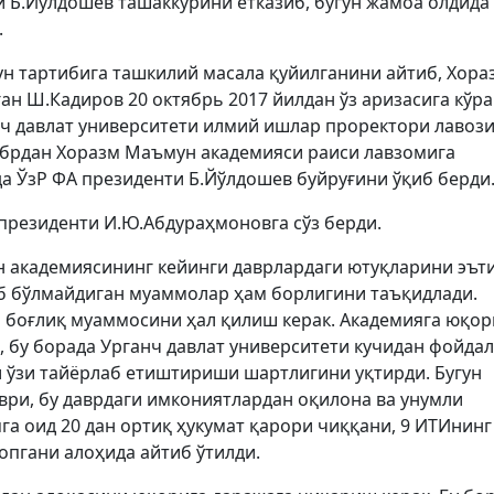
 Б.Йўлдошев ташаккурини етказиб, бугун жамоа олдида
.
н тартибига ташкилий масала қуйилганини айтиб, Хора
ан Ш.Кадиров 20 октябрь 2017 йилдан ўз аризасига кўра
нч давлат университети илмий ишлар проректори лавоз
ябрдан Хоразм Маъмун академияси раиси лавзомига
а ЎзР ФА президенти Б.Йўлдошев буйруғини ўқиб берди
президенти И.Ю.Абдураҳмоновга сўз берди.
н академиясининг кейинги даврлардаги ютуқларини эът
иб бўлмайдиган муаммолар ҳам борлигини таъқидлади.
 боғлиқ муаммосини ҳал қилиш керак. Академияга юқор
 бу борада Урганч давлат университети кучидан фойда
и ўзи тайёрлаб етиштириши шартлигини уқтирди. Бугун
ри, бу даврдаги имкониятлардан оқилона ва унумли
а оид 20 дан ортиқ ҳукумат қарори чиққани, 9 ИТИнинг
опгани алоҳида айтиб ўтилди.