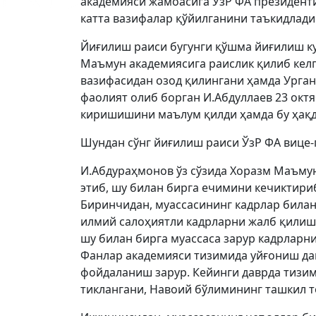
академияси жамоасига ЎзР ФА президенти
катта вазифалар қўйилганини таъкидлади
Йиғилиш раиси бугунги қўшма йиғилиш ку
Маъмун академиясига раислик қилиб келг
вазифасидан озод қилингани ҳамда Урга
фаолият олиб борган И.Абдуллаев 23 окт
киришишини маълум қилди ҳамда бу ҳақд
Шундан сўнг йиғилиш раиси ЎзР ФА вице-
И.Абдураҳмонов ўз сўзида Хоразм Маъму
этиб, шу билан бирга ечимини кечиктир
Биринчидан, муассасининг кадрлар билан
илмий салоҳиятли кадрларни жалб қилиш,
шу билан бирга муассаса зарур кадрларн
Фанлар академияси тизимида уйғониш дав
фойдаланиш зарур. Кейинги даврда тизимг
тиклангани, Навоий бўлимининг ташкил т