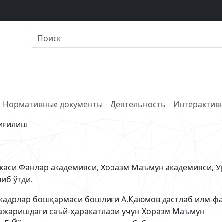
Нормативные документы
Деятельность
Интерактивн
иғилиш
икаси Фанлар академияси, Хоразм Маъмун академияси, У
иб ўтди.
 кадрлар бошқармаси бошлиғи А.Қаюмов дастлаб илм-ф
бажаришдаги саъй-ҳаракатлари учун Хоразм Маъмун