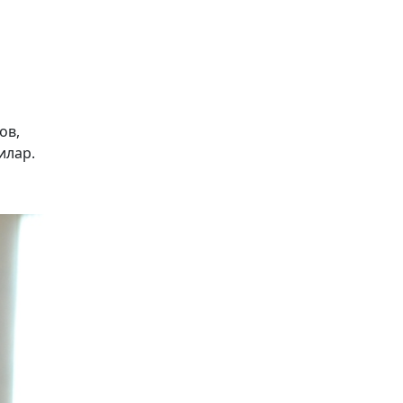
ов,
илар.