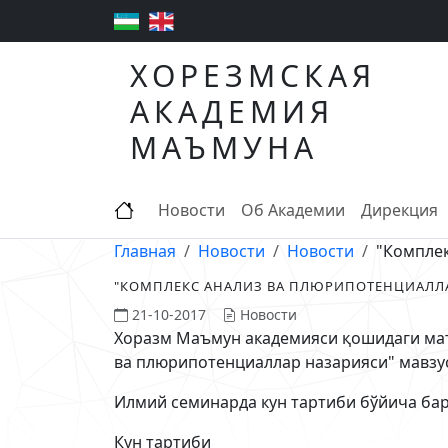
ХОРЕЗМСКАЯ
АКАДЕМИЯ
МАЪМУНА
Новости
Об Академии
Дирекция
Главная
Новости
Новости
"Комплек
"КОМПЛЕКС АНАЛИЗ ВА ПЛЮРИПОТЕНЦИАЛЛ
21-10-2017
Новости
Хоразм Маъмун академияси қошидаги мате
ва плюрипотенциаллар назарияси" мавзу
Илмий семинарда кун тартиби бўйича ба
Кун тартиби