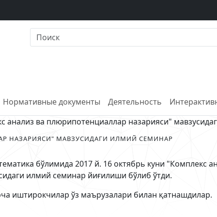
Нормативные документы
Деятельность
Интерактивн
с анализ ва плюрипотенциаллар назарияси" мавзусида
АР НАЗАРИЯСИ" МАВЗУСИДАГИ ИЛМИЙ СЕМИНАР
матика бўлимида 2017 й. 16 октябрь куни "Комплекс а
сидаги илмий семинар йиғилиши бўлиб ўтди.
рча иштирокчилар ўз маърузалари билан қатнашдилар.