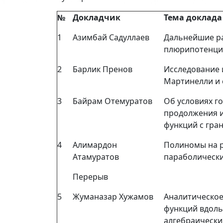
№
Докладчик
Тема доклада
1
Азимбай Садуллаев
Дальнейшие р
плюрипотенци
2
Барлик Пренов
Исследование 
Мартинелли и
3
Байрам Отемуратов
Об условиях г
продолжения 
функций с гра
4
Алимардон
Полиномы на 
Атамуратов
параболическ
Перерыв
5
Жуманазар Хужамов
Аналитическо
функций вдоль
алгебраически