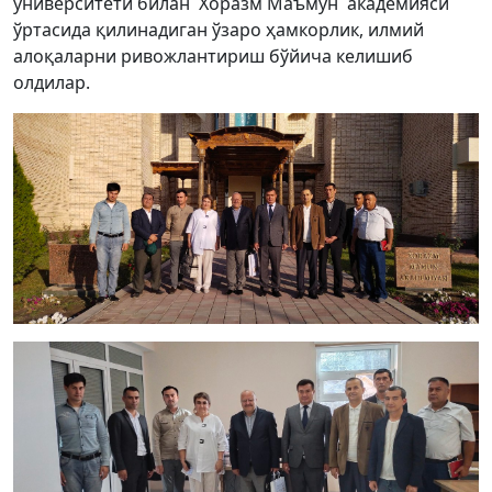
университети билан Хоразм Маъмун академияси
ўртасида қилинадиган ўзаро ҳамкорлик, илмий
алоқаларни ривожлантириш бўйича келишиб
олдилар.