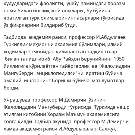
ҳудудларидаги фаолияти, ушбу заминдаги Хоразм
номи билан боғлиқ жой номлари , бу бўйича
яратилган турк олимларининг асарлари тўғрисида
ўз фикрларини билдириб ўтди.
Тадбирда академия раиси, профессор И.Абдуллаев
Туркиялик меҳмонни академия бўлимлари, илмий
ходимлар томонидан қилинаётган тадқиқотлар
билан таништириб, Абу Райҳон Берунийнинг 1050
йиллигига кўрилаётган тайёргарлик ва “Жалолиддин
Мангуберди энциклопедияси”ни яратиш бўйича
амалий ишларнинг бориши бўйича маълумотлар
берди.
Учрашувда профессор М.Демирчи ўзининг
Жалолидддин Мангуберди тўғрисида Туркияда нашр
этилган китобини Хоразм Маъмун академиясига
совға қилди. Тадбир якунида профессор М.Демирчи
ҳамда академия раиси И.Абдуллаевлар Салжуқ