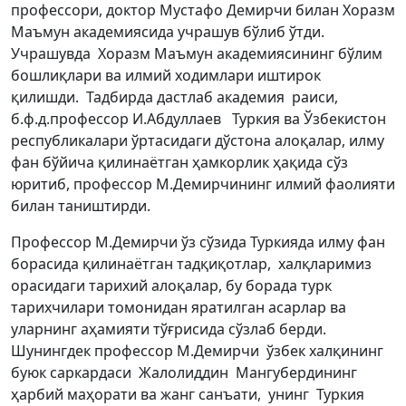
профессори, доктор Мустафо Демирчи билан Хоразм
Маъмун академиясида учрашув бўлиб ўтди.
Учрашувда Хоразм Маъмун академиясининг бўлим
бошлиқлари ва илмий ходимлари иштирок
қилишди. Тадбирда дастлаб академия раиси,
б.ф.д.профессор И.Абдуллаев Туркия ва Ўзбекистон
республикалари ўртасидаги дўстона алоқалар, илму
фан бўйича қилинаётган ҳамкорлик ҳақида сўз
юритиб, профессор М.Демирчининг илмий фаолияти
билан таништирди.
Профессор М.Демирчи ўз сўзида Туркияда илму фан
борасида қилинаётган тадқиқотлар, халқларимиз
орасидаги тарихий алоқалар, бу борада турк
тарихчилари томонидан яратилган асарлар ва
уларнинг аҳамияти тўғрисида сўзлаб берди.
Шунингдек профессор М.Демирчи ўзбек халқининг
буюк саркардаси Жалолиддин Мангубердининг
ҳарбий маҳорати ва жанг санъати, унинг Туркия