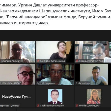
имлари, Урганч Давлат университети профессор-
н Фанлар академияси Шарқшунослик институти, Имом Бу
и, “Беруний авлодлари” жамоат фонди, Беруний тумани
киллар иштирок этдилар.