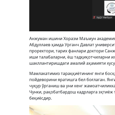
Aнжуман ишини Хоразм Маъмун академияс
Aбдуллаев ҳамда Урганч Давлат универс
проректори, тарих фанлари доктори Санж
иши талабаларни, ёш тадқиқотчиларни и
шакллантиришдаги амалий аҳамияти хусус
Мамлакатимиз тараққиётининг янги босқи
пойдеворини яратишга бел боғлаган. Ян
чуқур ўрганиш ва уни кенг жамоатчиликк
Чунки, рақобатбардош кадрларга эҳтиёж 
беқиёсдир.