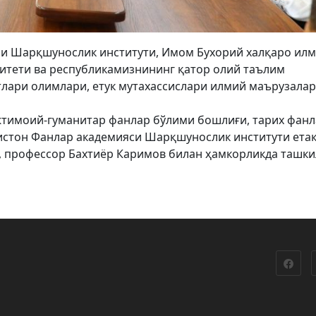
и Шарқшунослик институти, Имом Бухорий халқаро ил
ситети ва республикамизнининг қатор олий таълим
тлари олимлари, етук мутахассислари илмий маърузалар
тимоий-гуманитар фанлар бўлими бошлиғи, тарих фан
истон Фанлар академияси Шарқшунослик институти ета
, профессор Бахтиёр Каримов билан ҳамкорликда ташки