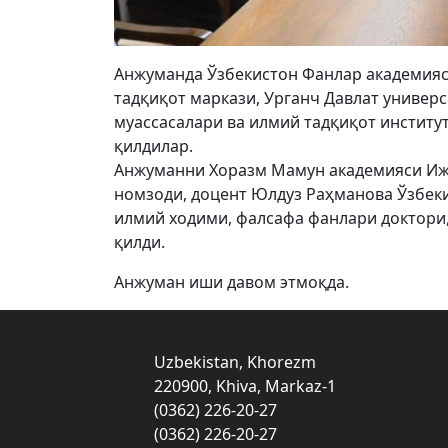
Aнжуманда Ўзбекистон Фанлар академияс
тадқиқот маркази, Урганч Давлат универ
муассасалари ва илмий тадқиқот институ
қилдилар.
Анжуманни Хоразм Мамун академияси Иж
номзоди, доцент Юлдуз Раҳманова Ўзбек
илмий ходими, фалсафа фанлари доктори
қилди.
Aнжуман иши давом этмоқда.
Uzbekistan, Khorezm
220900, Khiva, Markaz-1
(0362) 226-20-27
(0362) 226-20-27