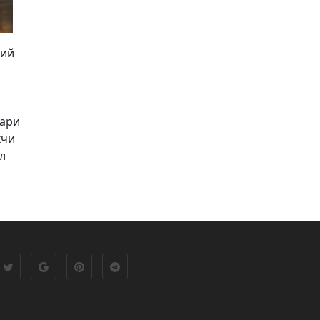
мий
лари
кчи
л