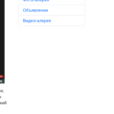
Объявление
Видеогалерея
и,
н
лмий