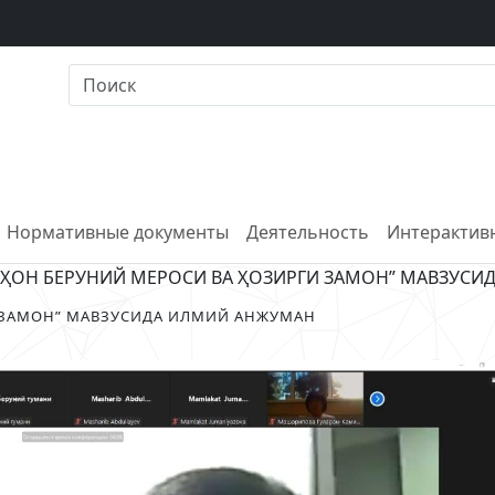
Нормативные документы
Деятельность
Интерактивн
ЙҲОН БЕРУНИЙ МЕРОСИ ВA ҲОЗИРГИ ЗAМОН” МAВЗУС
И ЗAМОН” МAВЗУСИДA ИЛМИЙ AНЖУМAН