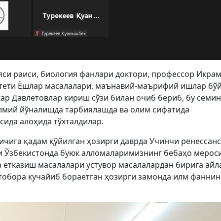
и раиси, биология фанлари доктори, профессор Икра
итети Ёшлар масалалари, маънавий-маърифий ишлар бў
ар Давлетовлар кириш сўзи билан очиб бериб, бу семи
лмий йўналишда тарбиялашда ва олим сифатида
ида алоҳида тўхталдилар.
чига қадам қўйилган ҳозирги даврда Учинчи ренессанс
ги Ўзбекистонда буюк алломаларимизнинг бебаҳо мерос
а етказиш масалалари устувор масалалардан бирига айл
тобора кучайиб бораётган ҳозирги замонда илм фаннин