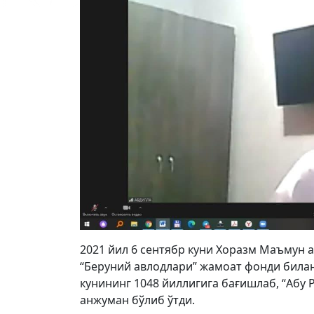
2021 йил 6 сентябр куни Хоразм Маъмун 
“Беруний авлодлари” жамоат фонди билан
кунининг 1048 йиллигига бағишлаб, “Aбу
анжуман бўлиб ўтди.