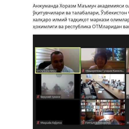
Aнжуманда Хоразм Маъмун академияси ол
ўқитувчилари ва талабалари, Ўзбекисто
халқаро илмий тадқиқот маркази олимлар
ҳокимлиги ва республика ОТМларидан ва