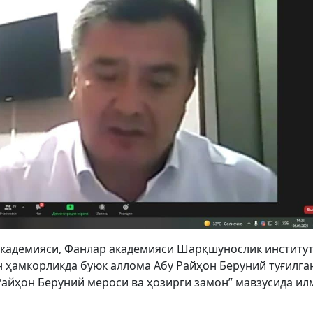
академияси, Фанлар академияси Шарқшунослик институт
 ҳамкорликда буюк аллома Aбу Райҳон Беруний туғилга
 Райҳон Беруний мероси ва ҳозирги замон” мавзусида и